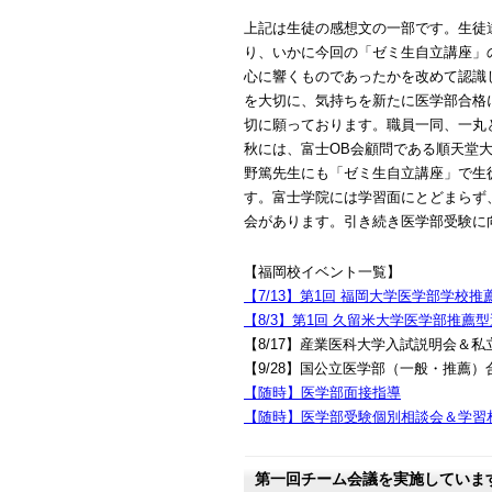
上記は生徒の感想文の一部です。生徒
り、いかに今回の「ゼミ生自立講座」
心に響くものであったかを改めて認識
を大切に、気持ちを新たに医学部合格
切に願っております。職員一同、一丸
秋には、富士OB会顧問である順天堂
野篤先生にも「ゼミ生自立講座」で生
す。富士学院には学習面にとどまらず
会があります。引き続き医学部受験に
【福岡校イベント一覧】
【7/13】第1回 福岡大学医学部学校
【8/3】第1回 久留米大学医学部推薦
【8/17】産業医科大学入試説明会＆
【9/28】国公立医学部（一般・推薦
【随時】医学部面接指導
【随時】医学部受験個別相談会＆学習
第一回チーム会議を実施していま