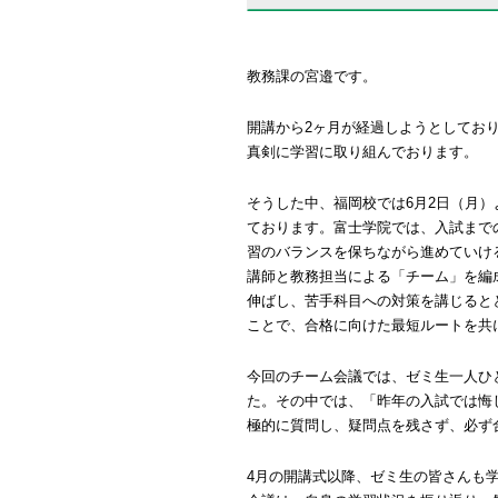
教務課の宮邉です。
開講から2ヶ月が経過しようとしてお
真剣に学習に取り組んでおります。
そうした中、福岡校では6月2日（月）
ております。富士学院では、入試まで
習のバランスを保ちながら進めていけ
講師と教務担当による「チーム」を編
伸ばし、苦手科目への対策を講じると
ことで、合格に向けた最短ルートを共
今回のチーム会議では、ゼミ生一人ひ
た。その中では、「昨年の入試では悔
極的に質問し、疑問点を残さず、必ず
4月の開講式以降、ゼミ生の皆さんも