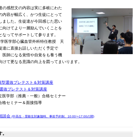
達の感想文の内容は実に多岐にわた
の内容が幅広く、かつ生徒にとって
しました。生徒達が今回感じた思い
に向けてより一層励んでいくことを
となってサポートして参ります。
大学医学部心臓血管外科特任教授 天
徒達に直接お話しいただく予定で
、医師になる覚悟や自覚をも養う機
向けて更なる意識の向上を図ってまいります。
推薦型選抜プレテスト＆対策講座
型選抜プレテスト＆対策講座
私立医学部（推薦・一般）合格セミナー
）合格セミナー＆面接指導
相談会
(中高生・受験生対象随時。事前予約制、10:00〜17:00の間)
す。