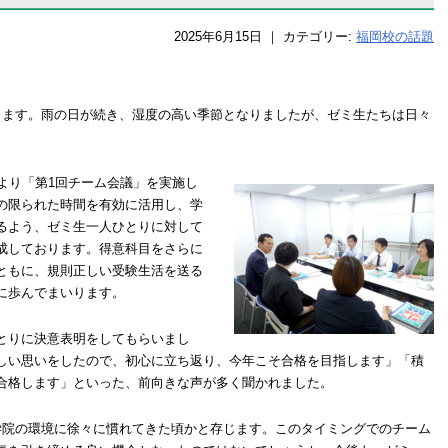
2025年6月15日
｜
カテゴリー:
福岡校の話題
ります。雨の日が続き、湿度の高い季節となりましたが、ゼミ生たちは日々
より「第1回チーム会議」を実施し
の限られた時間を有効に活用し、学
るよう、ゼミ生一人ひとりに対して
成しております。得意科目をさらに
ともに、規則正しい受験生活を送る
に歩んでまいります。
とりに決意表明をしてもらいまし
しい思いをしたので、初心に立ち返り、今年こそ合格を目指します」「積
合格します」といった、前向きな声が多く聞かれました。
学院の環境に徐々に慣れてきた頃かと存じます。このタイミングでのチーム