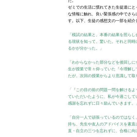
た。
ゼミでの生活に慣れてきた生徒達にと
な情報に触れ、良い緊張感の中でさら
す。以下、生徒の感想文の一部を紹介
「模試の結果と、本番の結果を照らし
る現状を知って、驚いた。それと同時
るかが分かった。」
「わからなかった部分などを後回しに
生が授業で常々仰っていた『今理解し
たが、次回の授業からより意識して取
「『この目の前の問題一問を解けるよ
ていただいたように、私が今過ごして
感謝を忘れずに日々励んでいきます。
「自分一人で頑張っているのではなく
持ち、先生や友人のアドバイスを素直
直・自立の三つを忘れずに、合格に向