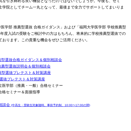
気を引き締める良い機会となったのではないでしょうか。今後も、ゼミ
士学院としてチーム一丸となって、最後まで全力でサポートしてまいりま
学医学部 推薦型選抜 合格ガイダンス」および「福岡大学医学部 学校推薦型
26年度入試の受験をご検討中の方はもちろん、将来的に学校推薦型選抜での
ております。この貴重な機会をぜひご活用ください。
部推薦型選抜合格ガイダンス＆個別相談会
学校推薦型選抜説明会＆個別相談会
推薦型選抜プレテスト＆対策講座
型選抜プレテスト＆対策講座
私立医学部（推薦・一般）合格セミナー
）合格セミナー＆面接指導
相談会
(中高生・受験生対象随時。事前予約制、10:00〜17:00の間)