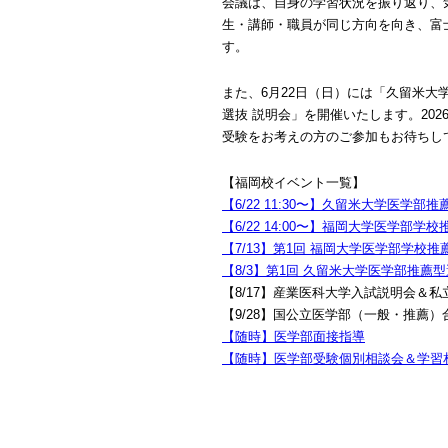
会議は、自身の学習状況を振り返り、
生・講師・職員が同じ方向を向き、富
す。
また、6月22日（日）には「久留米大
選抜 説明会」を開催いたします。20
受験をお考えの方のご参加もお待ちし
【福岡校イベント一覧】
【6/22 11:30〜】久留米大学医学
【6/22 14:00〜】福岡大学医学部
【7/13】第1回 福岡大学医学部学校
【8/3】第1回 久留米大学医学部推薦
【8/17】産業医科大学入試説明会＆
【9/28】国公立医学部（一般・推薦
【随時】医学部面接指導
【随時】医学部受験個別相談会＆学習