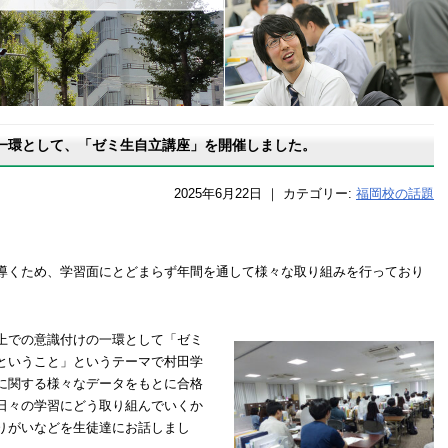
一環として、「ゼミ生自立講座」を開催しました。
2025年6月22日
｜
カテゴリー:
福岡校の話題
導くため、学習面にとどまらず年間を通して様々な取り組みを行っており
上での意識付けの一環として「ゼミ
ということ」というテーマで村田学
に関する様々なデータをもとに合格
日々の学習にどう取り組んでいくか
りがいなどを生徒達にお話しまし