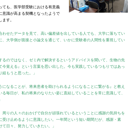
っても、医学部受験における有意義
に意識が高まる契機となったようで
します。
合わせたデータを見て、高い偏差値を出している人でも、大学に落ちてい
に、大学側が面接と小論文を通じて、いかに受験者の人間性を重視してい
するのではなく、ゼミ内で解決するというアドバイスを聞いて、生物の先
て今覚える』という言葉を思い出した。今も実践しているつもりではあっ
り組もうと思った。」
うになることが、将来患者を助けられるようになることに繋がる』と教え
いる毎日が、私の将来のなりたい姿に直結していることを常に意識して、
」
、周りの人々のおかげで自分が頑張れているということに感謝の気持ちを
に受け止めるように意識したい。一年間という短い期間だが、感謝・素
けて日々、努力していきたい。」