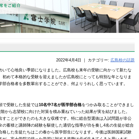
2022年4月4日
｜
カテゴリー:
広島校の話題
めいて心地良い季節になりました。広島校も来年の受験に向かって新たな
、初めて本格的な受験を迎えましたが広島校にとっても特別な年となりま
学部合格者を多数輩出することができ、何よりうれしく思っています。
願で受験した生徒では
10名中7名が医学部合格
をつかみ取ることができまし
段階から志望校に向けた対策を積み重ねていった結果が実を結びました。
出すことができたのも大きな収穫です。特に総合型選抜は入試問題が非公
タの蓄積と講師陣の経験を駆使した適切な指導が功を奏し4名の生徒が総合
合格した生徒たちはこの春から医学部生になります。今後は医師国家試験
すが、富士学院で培った学習に対する姿勢は必ず生きてくると思います。