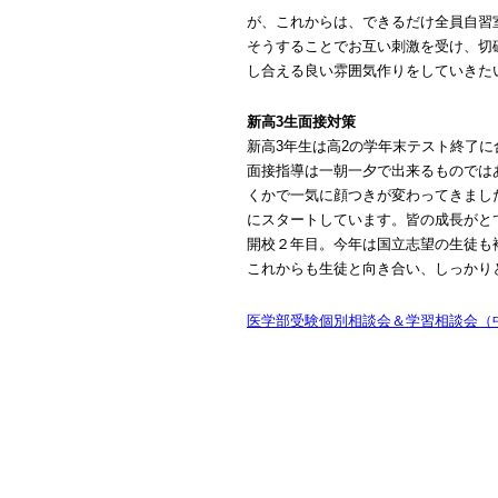
が、これからは、できるだけ全員自習
そうすることでお互い刺激を受け、切
し合える良い雰囲気作りをしていきた
新高3生面接対策
新高3年生は高2の学年末テスト終了
面接指導は一朝一夕で出来るものでは
くかで一気に顔つきが変わってきまし
にスタートしています。皆の成長がと
開校２年目。今年は国立志望の生徒も
これからも生徒と向き合い、しっかり
医学部受験個別相談会＆学習相談会（中高