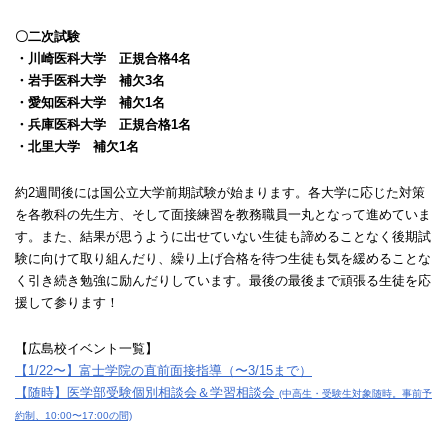
〇二次試験
・川崎医科大学 正規合格4名
・岩手医科大学 補欠3名
・愛知医科大学 補欠1名
・兵庫医科大学 正規合格1名
・北里大学 補欠1名
約2週間後には国公立大学前期試験が始まります。各大学に応じた対策
を各教科の先生方、そして面接練習を教務職員一丸となって進めていま
す。また、結果が思うように出せていない生徒も諦めることなく後期試
験に向けて取り組んだり、繰り上げ合格を待つ生徒も気を緩めることな
く引き続き勉強に励んだりしています。最後の最後まで頑張る生徒を応
援して参ります！
【広島校イベント一覧】
【1/22〜】富士学院の直前面接指導（〜3/15まで）
【随時】医学部受験個別相談会＆学習相談会
(中高生・受験生対象随時。事前予
約制、10:00〜17:00の間)