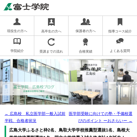
現役生の方へ
保護者の方へ
高卒生の方へ
指導コース紹介
学院紹介
よくある質問
受講までの流れ
合格実績
←
広島校 私立医学部一般入試前
医学部受験に向けての塾・予備校選
半戦、合格者状況
びのポイント ーおさらいー
→
広島大学ふるさと枠2名、鳥取大学学校推薦型選抜1名、島根大