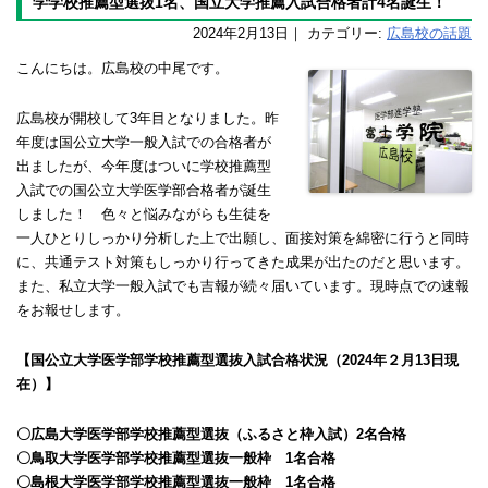
学学校推薦型選抜1名、国立大学推薦入試合格者計4名誕生！
2024年2月13日
｜ カテゴリー:
広島校の話題
こんにちは。広島校の中尾です。
広島校が開校して3年目となりました。昨
年度は国公立大学一般入試での合格者が
出ましたが、今年度はついに学校推薦型
入試での国公立大学医学部合格者が誕生
しました！ 色々と悩みながらも生徒を
一人ひとりしっかり分析した上で出願し、面接対策を綿密に行うと同時
に、共通テスト対策もしっかり行ってきた成果が出たのだと思います。
また、私立大学一般入試でも吉報が続々届いています。現時点での速報
をお報せします。
【国公立大学医学部学校推薦型選抜入試合格状況（2024年２月13日現
在）】
〇広島大学医学部学校推薦型選抜（ふるさと枠入試）2名合格
〇鳥取大学医学部学校推薦型選抜一般枠 1名合格
〇島根大学医学部学校推薦型選抜一般枠 1名合格