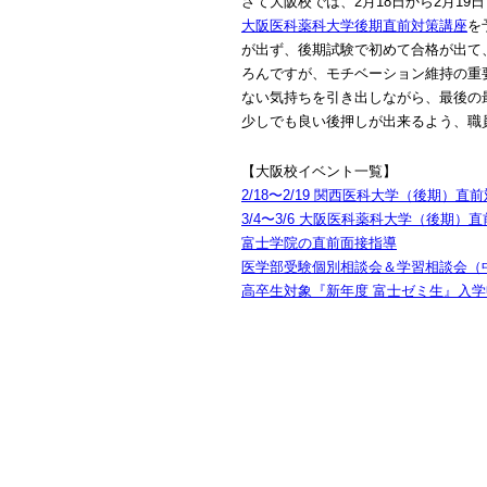
さて大阪校では、2月18日から2月19
大阪医科薬科大学後期直前対策講座
を
が出ず、後期試験で初めて合格が出て
ろんですが、モチベーション維持の重
ない気持ちを引き出しながら、最後の
少しでも良い後押しが出来るよう、職
【大阪校イベント一覧】
2/18〜2/19 関西医科大学（後期）直
3/4〜3/6 大阪医科薬科大学（後期
富士学院の直前面接指導
医学部受験個別相談会＆学習相談会（中高
高卒生対象『新年度 富士ゼミ生』入