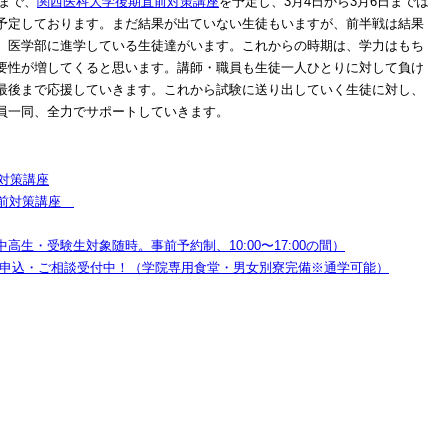
日まで、
関西医科大学後期直前対策講座
を予定し、3月4日から3月6日までは
予定しております。まだ結果が出ていない生徒もいますが、前半戦は結果
、医学部に進学している生徒達がいます。これからの時期は、学力はもち
要性が増してくると思います。講師・職員も生徒一人ひとりに対して負け
最後まで応援していきます。これから試験に送り出していく生徒に対し、
員一同、全力でサポートしていきます。
前対策講座
）直前対策講座
生・受験生対象随時。事前予約制、10:00〜17:00の間）
学申込・ご相談受付中！（学院専用食堂・男女別寮完備※通学可能）