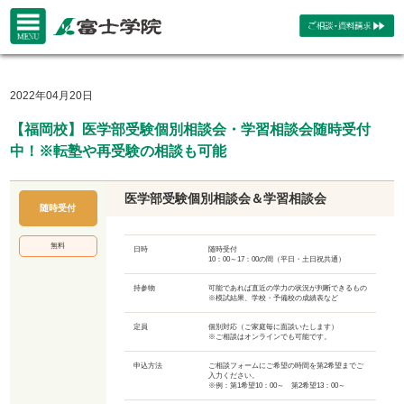
2022年04月20日
【福岡校】医学部受験個別相談会・学習相談会随時受付
中！※転塾や再受験の相談も可能
医学部受験個別相談会＆学習相談会
随時受付
無料
日時
随時受付
10：00～17：00の間（平日・土日祝共通）
持参物
可能であれば直近の学力の状況が判断できるもの
※模試結果、学校・予備校の成績表など
定員
個別対応（ご家庭毎に面談いたします）
※ご相談はオンラインでも可能です。
申込方法
ご相談フォームにご希望の時間を第2希望までご
入力ください。
※例：第1希望10：00～ 第2希望13：00～