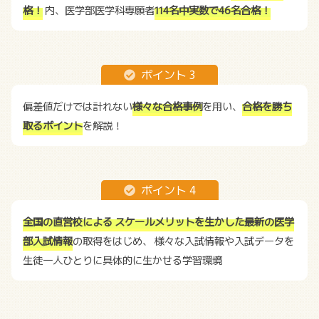
格！
内、医学部医学科専願者
114名中実数で46名合格！
ポイント 3
偏差値だけでは計れない
様々な合格事例
を用い、
合格を勝ち
取るポイント
を解説！
ポイント 4
全国の直営校による
スケールメリットを生かした最新の医学
部入試情報
の取得をはじめ、
様々な入試情報や入試データを
生徒一人ひとりに具体的に生かせる学習環境