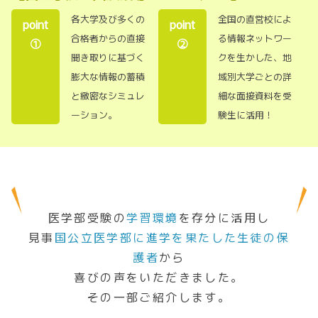
各大学及び多くの
全国の直営校によ
point
point
合格者からの直接
る情報ネットワー
①
②
聞き取りに基づく
クを生かした、地
膨大な情報の蓄積
域別大学ごとの詳
と緻密なシミュレ
細な面接資料を受
ーション。
験生に活用！
医学部受験の
学習環境
を存分に活用し
見事
国公立医学部に進学を果たした生徒の保
護者
から
喜びの声をいただきました。
その一部ご紹介します。