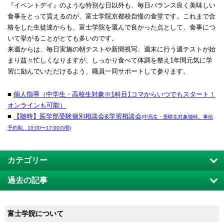
『イベントデイ』のような特別な日以外も、毎日バランス良く美味しい
食事をとって貰えるのが、富士学院京都校自慢の食堂です。これまで合
格をした生徒達からも、富士学院を選んで良かった点として、食事につ
いて挙がることがとても多いのです。
来週からは、毎日実施の朝テストや新聞視写、週末に行う週テストが始
まり益々忙しくなりますが、しっかり食べて体調を整え1年間元気に学
習に励んでいただけるよう、職員一同サポートして参ります。
■
個人指導（中学生・高校生対象※1科目1コマからいつでもスタート！
オンラインも可能）
■
【随時】医学部受験個別相談会&学習相談会
(中高生・受験生対象随時。事前
予約制、10:00〜17:00の間)
カテゴリー
過去の記事
富士学院について