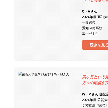
C・Aさん
2024年度 高知
一般選抜
愛知淑徳高校
富士ゼミ生
続きを見
四ヶ月という
方々の応援が
W・Mさん 現役
2024年度 佐賀
学校推薦型選抜Ⅱ