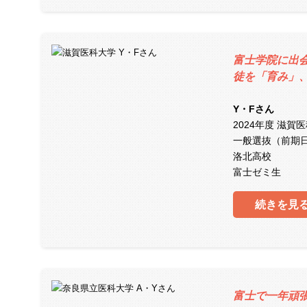
富士学院に出
徒を「育み」
Y・Fさん
2024年度 滋賀
一般選抜（前期
洛北高校
富士ゼミ生
続きを見
富士で一年頑