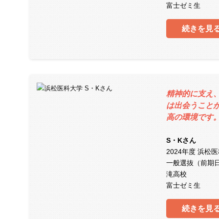
富士ゼミ生
続きを見
精神的に支え
は出会うこと
高の環境です
S・Kさん
2024年度 浜松
一般選抜（前期
滝高校
富士ゼミ生
続きを見