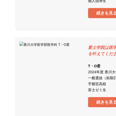
個人指導生
続きを見
富士学院は医
を叶えてくだ
T・O君
2024年度 香川
一般選抜（前期
宇都宮高校
富士ゼミ生
続きを見