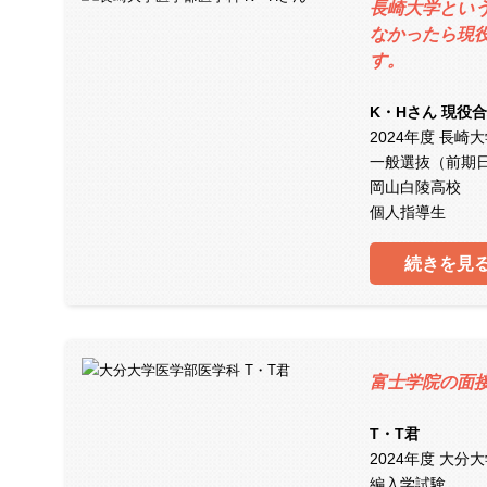
長崎大学とい
なかったら現
す。
K・Hさん 現役
2024年度 長崎
一般選抜（前期
岡山白陵高校
個人指導生
続きを見
富士学院の面
T・T君
2024年度 大分
編入学試験