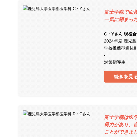
富士学院で面
一気に縮まっ
C・Yさん 現役
2024年度 鹿
学校推薦型選抜Ⅱ
-
対策指導生
続きを見
富士学院は医
得力があり、
ことができま