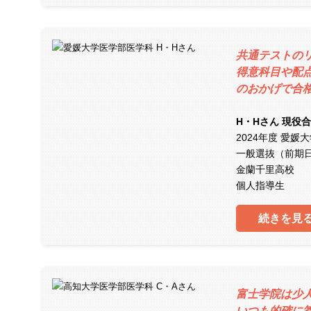
共通テストの
得意科目や配
のおかげで合
H・Hさん 現役
2024年度 愛媛
一般選抜（前期
金蘭千里高校
個人指導生
続きを見
富士学院は少
いつも的確に