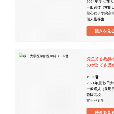
2024年度 弘前
一般選抜（前期
聖心女子学院高
個人指導生
続きを見
先生方も教務
のがとても伝
Y・K君
2024年度 秋田
一般選抜（前期
静岡高校
富士ゼミ生
続きを見