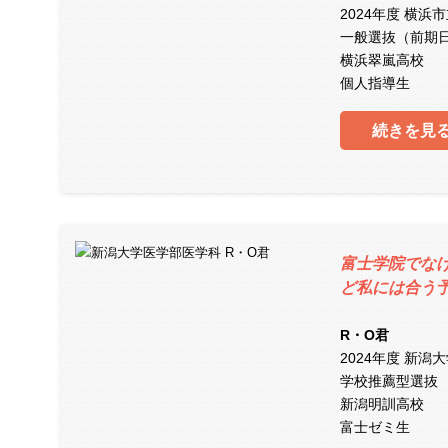
2024年度 横
一般選抜（前期
横浜翠嵐高校
個人指導生
続きを見
富士学院でな
ど私には合う
R・O君
2024年度 新潟
学校推薦型選抜
新潟明訓高校
富士ゼミ生