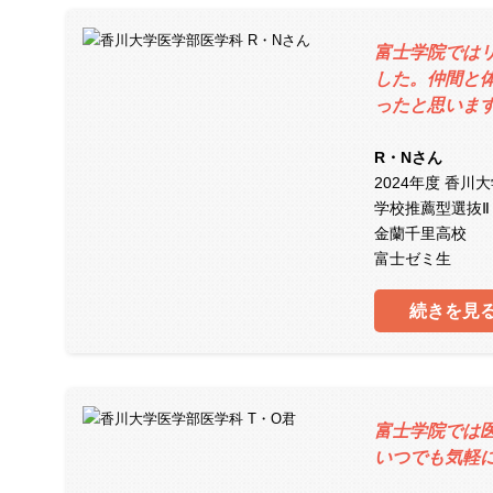
富士学院では
した。仲間と
ったと思いま
R・Nさん
2024年度 香川
学校推薦型選抜Ⅱ
金蘭千里高校
富士ゼミ生
続きを見
富士学院では
いつでも気軽