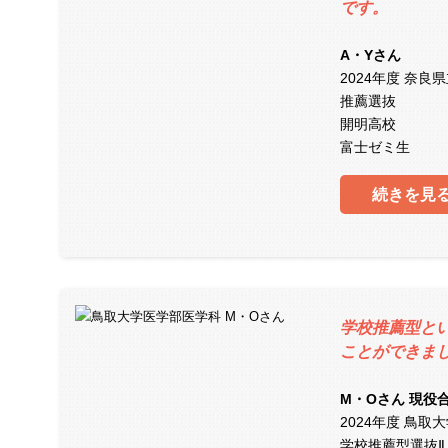
です。
A・Yさん
2024年度 奈良
推薦選抜
開明高校
富士ゼミ生
続きを見
学校推薦型と
ことができま
M・Oさん 現役
2024年度 鳥取
学校推薦型選抜Ⅱ