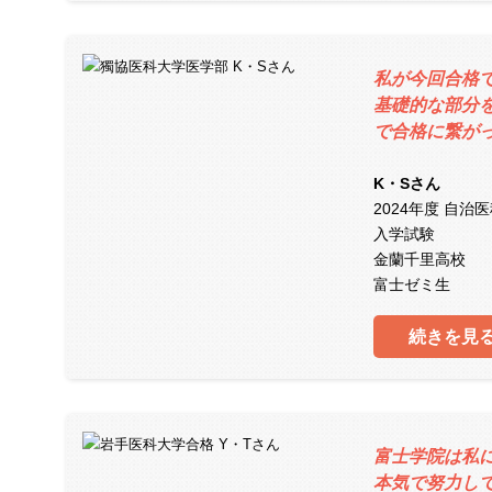
私が今回合格
基礎的な部分
で合格に繋が
K・Sさん
2024年度 自治
入学試験
金蘭千里高校
富士ゼミ生
続きを見
富士学院は私
本気で努力し