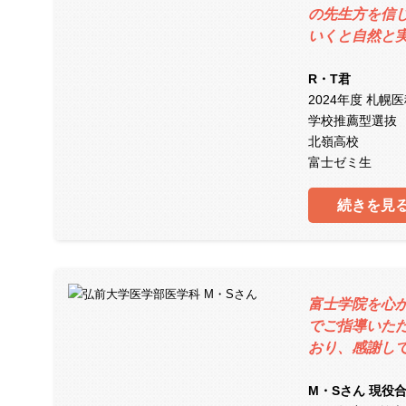
の先生方を信
いくと自然と
R・T君
2024年度 札幌
学校推薦型選抜
北嶺高校
富士ゼミ生
続きを見
富士学院を心
でご指導いた
おり、感謝し
M・Sさん 現役