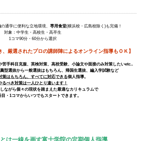
内
の通学に便利な立地環境、
専用食堂
(横浜校・広島校除く)も完備！
対象：中学生・高校生・高卒生
1コマ90分・60分から選択
き、厳選されたプロの講師陣によるオンライン指導もＯＫ】
苦手科目克服、英検対策、高校受験、小論文や面接のみ対策したいetc..
薦型選抜から一般選抜はもちろん、帰国生選抜、編入学試験など
対策はもちろん、すべてに対応できる
個人指導。
やるべき対策は一人ひとり違います！
しながら個々の現状を踏まえた最適なカリキュラムで
科目・1コマからいつでもスタートできます。
とは一線を画す富士学院の定期個人指導