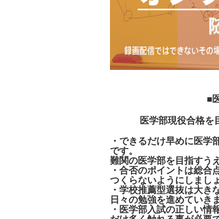
■
医学部現役合格を
・できるだけ早めに医学
です。
難関の医学部を目指すう
・合否のポイントは総合
つくらないようにしまし
・学校推薦型選抜は大き
日々の勉強を進めていき
・医学部入試の正しい情報