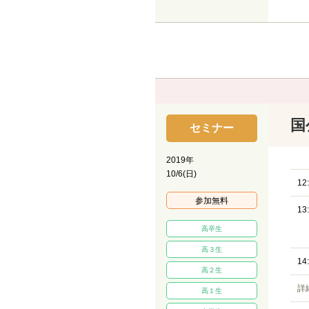
国
セミナー
2019年
10/6(日)
12
参加無料
13
高卒生
高３生
14
高２生
詳
高１生