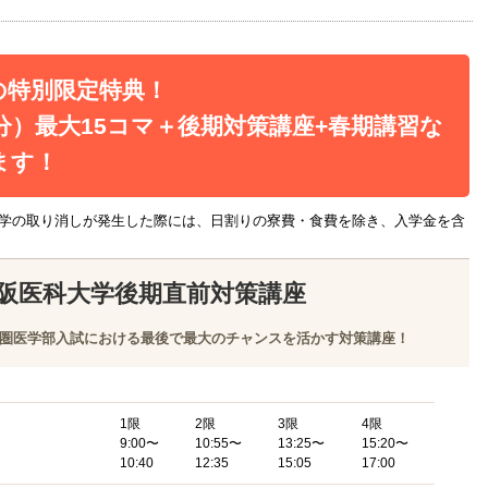
の特別限定特典！
0分）最大15コマ＋後期対策講座+春期講習な
ます！
学の取り消しが発生した際には、日割りの寮費・食費を除き、入学金を含
阪医科大学後期直前対策講座
圏医学部入試における最後で最大のチャンスを活かす対策講座！
1限
2限
3限
4限
9:00〜
10:55〜
13:25〜
15:20〜
10:40
12:35
15:05
17:00