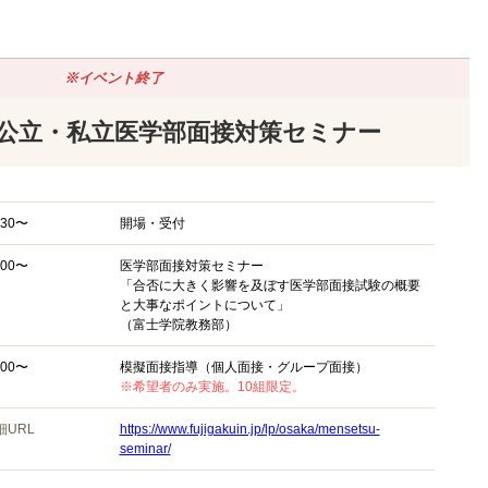
※イベント終了
公立・私立医学部面接対策セミナー
:30〜
開場・受付
:00〜
医学部面接対策セミナー
「合否に大きく影響を及ぼす医学部面接試験の概要
と大事なポイントについて」
（富士学院教務部）
:00〜
模擬面接指導（個人面接・グループ面接）
※希望者のみ実施。10組限定。
細URL
https://www.fujigakuin.jp/lp/osaka/mensetsu-
seminar/