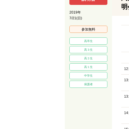
明
2019年
7/21(日)
参加無料
高卒生
高３生
高２生
高１生
12
中学生
13
保護者
13
14