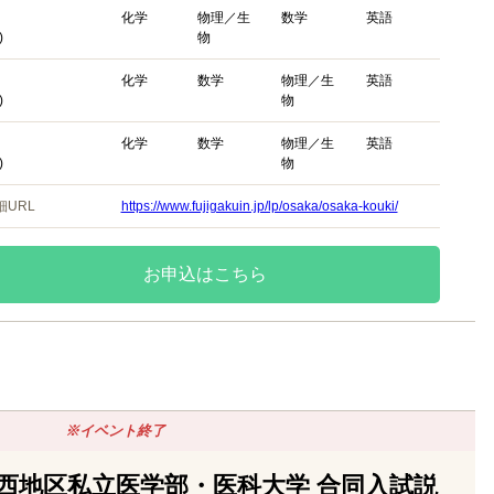
化学
物理／生
数学
英語
)
物
化学
数学
物理／生
英語
)
物
化学
数学
物理／生
英語
)
物
細URL
https://www.fujigakuin.jp/lp/osaka/osaka-kouki/
お申込はこちら
※イベント終了
西地区私立医学部・医科大学 合同入試説