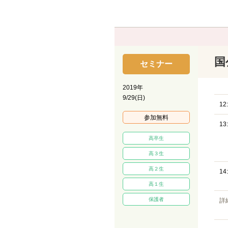
国
セミナー
2019年
9/29(日)
12
参加無料
13
高卒生
高３生
高２生
14
高１生
保護者
詳