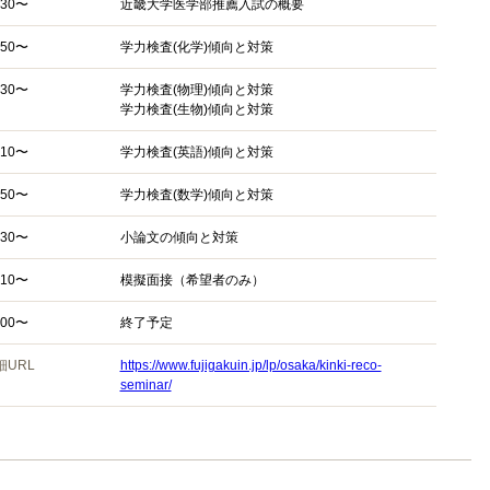
:30〜
近畿大学医学部推薦入試の概要
:50〜
学力検査(化学)傾向と対策
:30〜
学力検査(物理)傾向と対策
学力検査(生物)傾向と対策
:10〜
学力検査(英語)傾向と対策
:50〜
学力検査(数学)傾向と対策
:30〜
小論文の傾向と対策
:10〜
模擬面接（希望者のみ）
:00〜
終了予定
細URL
https://www.fujigakuin.jp/lp/osaka/kinki-reco-
seminar/