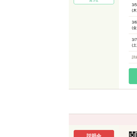
高３生
3/5
(木
3/6
(金
3/7
(土
詳
関
説明会