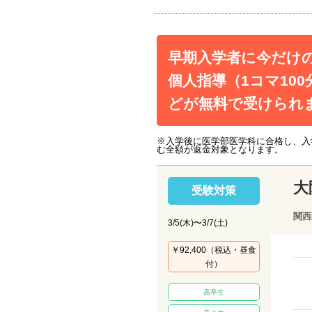
早期入学者に今だけ
個人指導（1コマ10
どが無料で受けられ
※入学後に医学部医学科に合格し、入
む全額が返金対象となります。
大
受験対策
関西
3/5(木)〜3/7(土)
￥92,400（税込・昼食
付）
高卒生