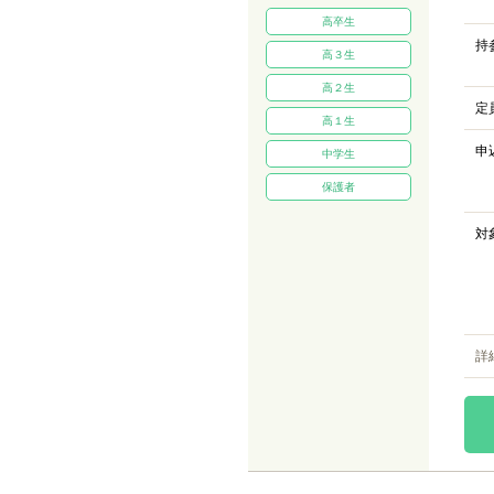
高卒生
持
高３生
高２生
定
高１生
申
中学生
保護者
対
詳