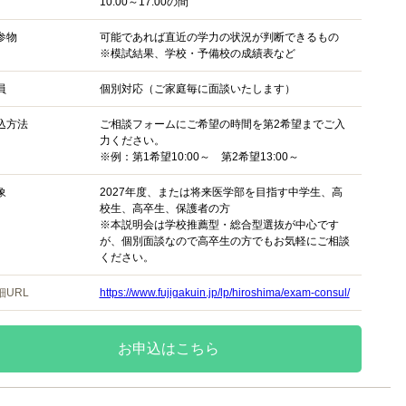
10:00～17:00の間
参物
可能であれば直近の学力の状況が判断できるもの
※模試結果、学校・予備校の成績表など
員
個別対応（ご家庭毎に面談いたします）
込方法
ご相談フォームにご希望の時間を第2希望までご入
力ください。
※例：第1希望10:00～ 第2希望13:00～
象
2027年度、または将来医学部を目指す中学生、高
校生、高卒生、保護者の方
※本説明会は学校推薦型・総合型選抜が中心です
が、個別面談なので高卒生の方でもお気軽にご相談
ください。
細URL
https://www.fujigakuin.jp/lp/hiroshima/exam-consul/
お申込はこちら