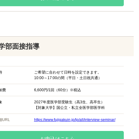
学部面接指導
時
ご希望に合わせて日時を設定できます。
10:00～17:00の間（平日・土日祝共通）
加費
6,600円/1回（60分）※税込
象
2027年度医学部受験生（高3生、高卒生）
【対象大学】国公立・私立全医学部医学科
細URL
https://www.fujigakuin.jp/lp/all/interview-seminar/
お申込はこちら