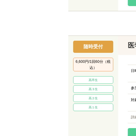
医
随時受付
6,600円/1回60分（税
込）
日
高卒生
参
高３生
高２生
対
高１生
詳