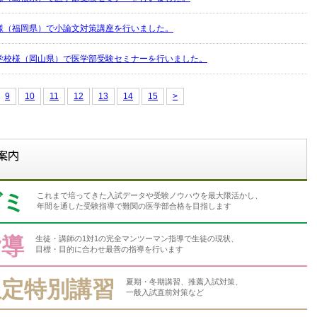
様（福岡県）で小論文対策講座を行いました。
学校様（岡山県）で医学部受験セミナーを行いました。
9
10
11
12
13
14
15
>
ゼミ
これまで培ってきた入試データや受験ノウハウを最大限活かし、
年間を通した受験指導で難関の医学部合格を目指します
指導
生徒・講師の1対1の完全マンツーマン指導で生徒の現状、
目標・目的に合わせ最善の指導を行います
限定特別講習
夏期・冬期講習、推薦入試対策、
一般入試直前対策など