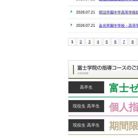
2026.07.21
明治学園中学高等学校
2026.07.21
金光学園中学校・高等
1
2
3
4
5
6
7
8
富士
高卒生
個人
現役生 高卒生
期間
現役生 高卒生