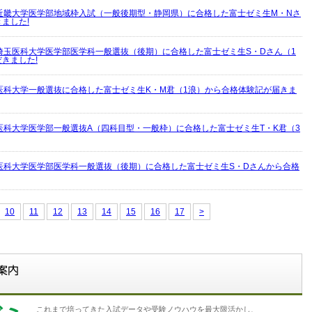
近畿大学医学部地域枠入試（一般後期型・静岡県）に合格した富士ゼミ生M・Nさ
ました!
埼玉医科大学医学部医学科一般選抜（後期）に合格した富士ゼミ生S・Dさん（1
きました!
医科大学一般選抜に合格した富士ゼミ生K・M君（1浪）から合格体験記が届きま
医科大学医学部一般選抜A（四科目型・一般枠）に合格した富士ゼミ生T・K君（3
医科大学医学部医学科一般選抜（後期）に合格した富士ゼミ生S・Dさんから合格
10
11
12
13
14
15
16
17
>
これまで培ってきた入試データや受験ノウハウを最大限活かし、