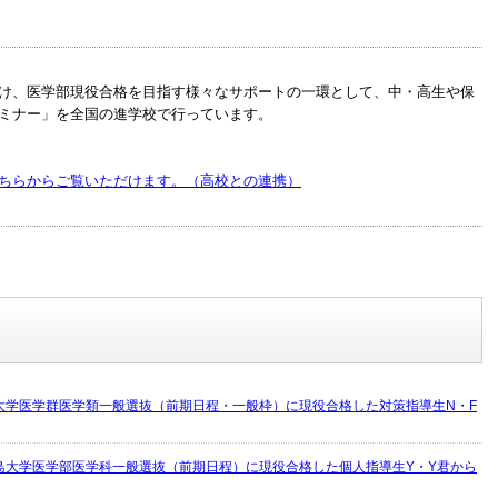
け、医学部現役合格を目指す様々なサポートの一環として、中・高生や保
ミナー」を全国の進学校で行っています。
ちらからご覧いただけます。（高校との連携）
大学医学群医学類一般選抜（前期日程・一般枠）に現役合格した対策指導生N・F
島大学医学部医学科一般選抜（前期日程）に現役合格した個人指導生Y・Y君から