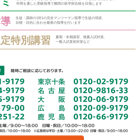
ゼミ
年間を通した受験指導で難関の医学部合格を目指します
指導
生徒・講師の1対1の完全マンツーマン指導で生徒の現状、
目標・目的に合わせ最善の指導を行います
限定特別講習
夏期・冬期講習、推薦入試対策、
一般入試直前対策など