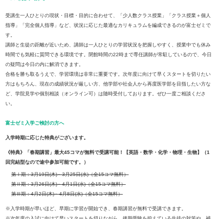
受講生一人ひとりの現状・目標・目的に合わせて、「少人数クラス授業」「クラス授業＋個人
指導」「完全個人指導」など、状況に応じた最適なカリキュラムを編成できるのが富士ゼミで
す。
講師と生徒の距離が近いため、講師は一人ひとりの学習状況を把握しやすく、授業中でも休み
時間でも気軽に質問できる環境です。閉館時間の22時まで専任講師が常駐しているので、今日
の疑問は今日の内に解消できます。
合格を勝ち取るうえで、学習環境は非常に重要です。次年度に向けて早くスタートを切りたい
方はもちろん、現在の成績状況が厳しい方、他学部や社会人から再度医学部を目指したい方な
ど、学院見学や個別相談（オンライン可）は随時受付しております。ぜひ一度ご相談くださ
い。
富士ゼミ入学ご検討の方へ
入学時期に応じた特典がございます。
《特典》「春期講習」最大45コマが無料で受講可能！【英語・数学・化学・物理・生物】（1
回完結型なので途中参加可能です。）
第Ⅰ期：3月19日(木)～3月25日(水)（全15コマ無料）
第Ⅱ期：3月26日(木)～4月1日(水)（全15コマ無料）
第Ⅲ期：4月2日(木)～4月8日(水)（全15コマ無料）
※入学時期が早いほど、早期に学習が開始でき、春期講習が無料で受講できます。
※次年度の入試に向けて早いスタートを切りながら、後期受験を控えている生徒の対策や、補