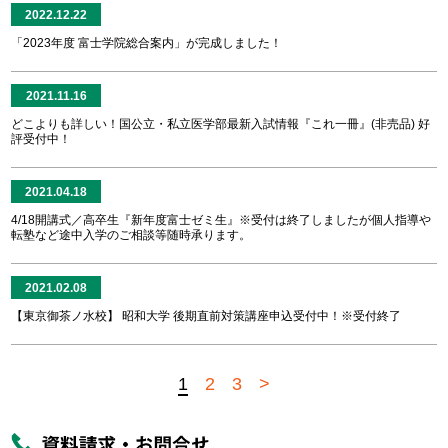
2022.12.22
「2023年度 富士学院総合案内」が完成しました！
2021.11.16
どこよりも詳しい！国公立・私立医学部最新入試情報『これ一冊』(非売品) 好
評受付中！
2021.04.18
4/18開講式／高卒生『新年度富士ゼミ生』※受付は終了しましたが個人指導や
転塾など途中入学のご相談等随時承ります。
2021.02.08
【東京御茶ノ水校】 昭和大学 後期直前対策講座申込受付中！※受付終了
1
2
3
>