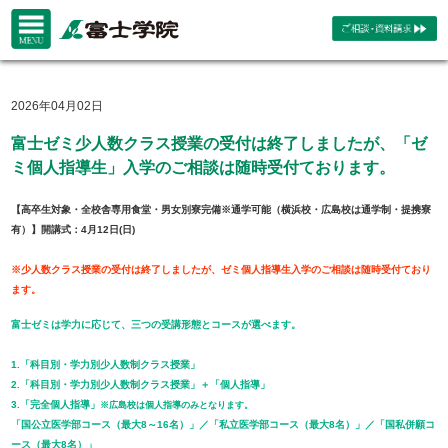
2026年04月02日
富士ゼミ少人数クラス授業の受付は終了しましたが、「ゼ
ミ個人指導生」入学のご相談は随時受付ております。
【高卒生対象・全校舎専用食堂・男女別寮完備※通学可能（横浜校・広島校は通学制・提携寮
有）】開講式：4月12日(日)
※少人数クラス授業の受付は終了しましたが、ゼミ個人指導生入学のご相談は随時受付ており
ます。
富士ゼミは学力に応じて、三つの受講形態とコースが選べます。
1.「科目別・学力別少人数制クラス授業」
2.「科目別・学力別少人数制クラス授業」＋「個人指導」
3.「完全個人指導」
※広島校は個人指導のみとなります。
「国公立医学部コース（最大8～16名）」／「私立医学部コース（最大8名）」／「国私併願コ
ース（最大8名）」