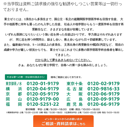
※当学院は資料ご請求後の強引な勧誘やしつこい営業等は一切行っ
ておりません。
富士ゼミには、1浪生から多浪生まで、国公立・私立の超難関医学部医学科を目指す生徒、 大
手や他医専に何年も通ったのち入学した生徒、 社会人や他学部からもう一度医学科を目指す再
受験生など、 さまざまな生徒が在籍しています。
いずれも医師になりたいという強い志を持った生徒ばかりです。 学力差はそれぞれあります
が、 同じ志を持つ仲間同士、励まし合い、教え合いながら日々切磋琢磨しています。
また、偏差値が30台、5～10浪以上の多浪生、 文系出身の再受験生や模試E判定など、 現在の
成績や学力が厳しい状況からでも、 富士ゼミはこれまでに多数の医学部医学科合格者を輩出し
てきました。
だから決して夢をあきらめないでください。
さぁ、あなたもぜひ富士学院で、合格への第一歩を踏み出しましょう。