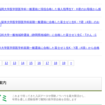
福岡大学医学部医学科一般選抜に現役合格した個人指導生Y・H君のお母様から感
久留米大学医学部医学科前期一般選抜に合格した富士ゼミ生K・Y君（4浪）のお
!
医科大学一般地域枠選抜（静岡県地域枠）に合格した富士ゼミ生C・Tさん（1
米大学医学部医学科前期一般選抜に合格した富士ゼミ生K・Y君（4浪）から合格
12
13
14
15
16
17
18
19
>
ゼミ
これまで培ってきた入試データや受験ノウハウを最大限活かし、
年間を通した受験指導で難関の医学部合格を目指します