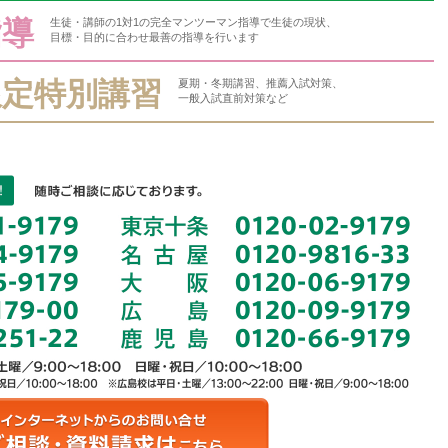
指導
生徒・講師の1対1の完全マンツーマン指導で生徒の現状、
目標・目的に合わせ最善の指導を行います
限定特別講習
夏期・冬期講習、推薦入試対策、
一般入試直前対策など