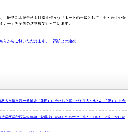
け、医学部現役合格を目指す様々なサポートの一環として、中・高生や保
ミナー」を全国の進学校で行っています。
ちらからご覧いただけます。（高校との連携）
医科大学医学部一般選抜（前期）に合格した富士ゼミ生R・Hさん（1浪）から合
米大学医学部医学科前期一般選抜に合格した富士ゼミ生K・Kさん（2浪）から合