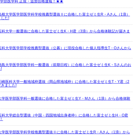
立医学部医学科 正規・追加合格速報！★★
島根大学医学部医学科学校推薦型選抜Ⅱに合格した富士ゼミ生R・Aさん（1浪）
した!
医科大学一般選抜に合格した富士ゼミ生K・H君（3浪）から合格体験記が届きま
医科大学医学部学校推薦型選抜（公募）に現役合格した個人指導生T・Oさんから
徳島大学医学部医学科一般選抜（前期日程）に合格した富士ゼミ生K・Sさんのお
!
川崎医科大学一般地域枠選抜（岡山県地域枠）に合格した富士ゼミ生T・Y君（2
きました!
大学医学部医学科一般選抜に合格した富士ゼミ生Y・Mさん（1浪）から合格体験
医科大学総合型選抜（中国・四国地域出身者枠）に合格した富士ゼミ生H・O君
！
大学医学部医学科学校推薦型選抜Ⅱに合格した富士ゼミ生R・Aさん（1浪）から