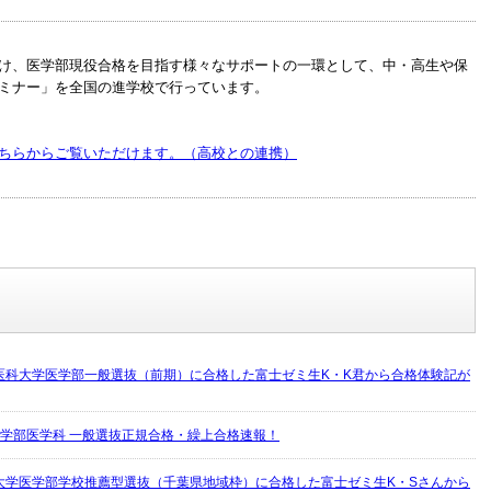
け、医学部現役合格を目指す様々なサポートの一環として、中・高生や保
ミナー」を全国の進学校で行っています。
ちらからご覧いただけます。（高校との連携）
医科大学医学部一般選抜（前期）に合格した富士ゼミ生K・K君から合格体験記が
立医学部医学科 一般選抜正規合格・繰上合格速報！
大学医学部学校推薦型選抜（千葉県地域枠）に合格した富士ゼミ生K・Sさんから