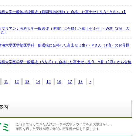
医科大学一般地域枠選抜（静岡県地域枠）に合格した富士ゼミ生A・Mさん（1
聖マリアンナ医科大学一般選抜（後期）に合格した富士ゼミ生T・W君（2浪）の
た!
東海大学医学部医学科一般選抜に合格した富士ゼミ生Y・Mさん（1浪）のお母様
医科大学医学部一般選抜（A方式）に合格した富士ゼミ生R・A君（2浪）から合格
11
12
13
14
15
16
17
18
>
ゼミ
これまで培ってきた入試データや受験ノウハウを最大限活かし、
年間を通した受験指導で難関の医学部合格を目指します