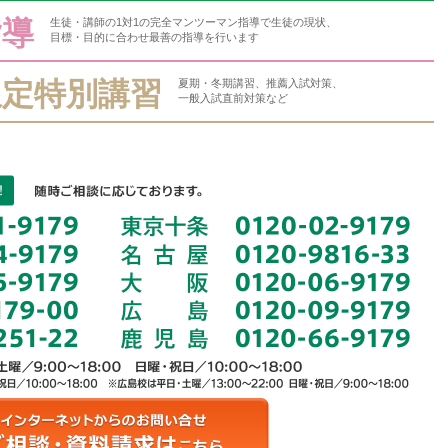
指導
生徒・講師の1対1の完全マンツーマン指導で生徒の現状、
目標・目的に合わせ最善の指導を行います
限定特別講習
夏期・冬期講習、推薦入試対策、
一般入試直前対策など