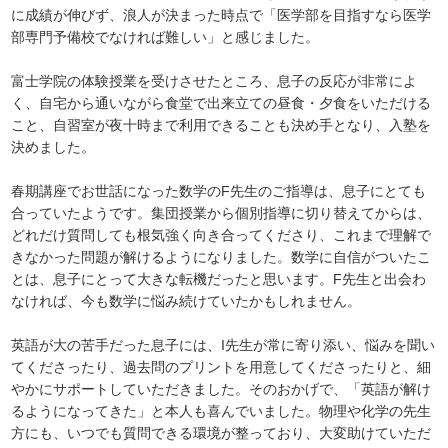
に成績が伸びず、浪人が決まった時点で「医学部を目指すなら医学
部専門予備校でなければ難しい」と感じました。
富士学院の体験授業を受けさせたところ、息子の反応が非常によ
く、自宅から通いながら食堂で出来立ての昼食・夕食をいただける
こと、自習室が夜十時まで利用できることも決め手となり、入塾を
決めました。
春期講座でお世話になった数学のF先生のご指導は、息子にとても
合っていたようです。集団授業から個別指導に切り替えてからは、
どれだけ質問しても根気強く向き合ってくださり、これまで理解で
きなかった問題が解けるようになりました。数学に自信がついたこ
とは、息子にとって大きな転機だったと思います。F先生と出会わ
なければ、今も数学に悩み続けていたかもしれません。
英語が大の苦手だった息子には、I先生が常に寄り添い、悩みを聞い
てくださったり、過去問のプリントを用意してくださったりと、細
やかにサポートしていただきました。そのおかげで、「英語が解け
るようになってきた」と本人も喜んでいました。物理や化学の先生
方にも、いつでも質問できる環境が整っており、大変助けていただ