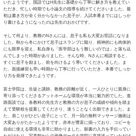
いたようです。国語ではH先生に基礎から丁寧に解き方を教えてい
ただき、忙しい時期でも小論文の指導を続けてくださいました。最
初は書き方が全く分からなかった息子が、入試本番までにはしっか
り書けるようになったのは先生のおかげです。
そして何より、教務のNさんには、息子も私も大変お世話になりま
した。秋から冬にかけて息子はスランプに陥り、精神的にも肉体的
にも限界を迎え、私自身も「医学部はもう難しいのでは」と落ち込
んでしまった時期がありました。そんな時、Nさんに相談すると、
すぐに息子を励まし、前を向けるよう導いてくださいました。ま
た、面接練習も早い時期から丁寧に行っていただき、本番でしっか
り力を発揮できたようです。
富士学院は、生徒と講師、教務の距離が近く、一人ひとりに親身に
寄り添ってくださるアットホームな環境が本当に魅力的でした。進
路面談では、各教科の先生方と教務の方が息子の成績や傾向を踏ま
えて受験校を提案してくださり、迷うことなく出願できました。ま
た、肩こりがひどい息子にとって、月一回の無料マッサージ施術は
大変ありがたかったようです。赤本が豊富に揃っており、コピーを
自由に使える環境も非常に助かりました。願書の入力を手伝ってい
ただけたり、写真館からの画像データを学院に直接送っていただけ