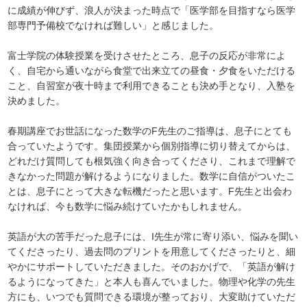
に成績が伸びず、浪人が決まった時点で「医学部を目指すなら医学
部専門予備校でなければ難しい」と感じました。
富士学院の体験授業を受けさせたところ、息子の反応が非常によ
く、自宅から通いながら食堂で出来立ての昼食・夕食をいただける
こと、自習室が夜十時まで利用できることも決め手となり、入塾を
決めました。
春期講座でお世話になった数学のF先生のご指導は、息子にとても
合っていたようです。集団授業から個別指導に切り替えてからは、
どれだけ質問しても根気強く向き合ってくださり、これまで理解で
きなかった問題が解けるようになりました。数学に自信がついたこ
とは、息子にとって大きな転機だったと思います。F先生と出会わ
なければ、今も数学に悩み続けていたかもしれません。
英語が大の苦手だった息子には、I先生が常に寄り添い、悩みを聞い
てくださったり、過去問のプリントを用意してくださったりと、細
やかにサポートしていただきました。そのおかげで、「英語が解け
るようになってきた」と本人も喜んでいました。物理や化学の先生
方にも、いつでも質問できる環境が整っており、大変助けていただ