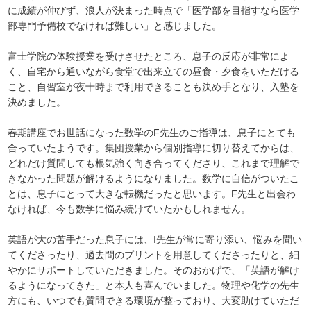
に成績が伸びず、浪人が決まった時点で「医学部を目指すなら医学
部専門予備校でなければ難しい」と感じました。
富士学院の体験授業を受けさせたところ、息子の反応が非常によ
く、自宅から通いながら食堂で出来立ての昼食・夕食をいただける
こと、自習室が夜十時まで利用できることも決め手となり、入塾を
決めました。
春期講座でお世話になった数学のF先生のご指導は、息子にとても
合っていたようです。集団授業から個別指導に切り替えてからは、
どれだけ質問しても根気強く向き合ってくださり、これまで理解で
きなかった問題が解けるようになりました。数学に自信がついたこ
とは、息子にとって大きな転機だったと思います。F先生と出会わ
なければ、今も数学に悩み続けていたかもしれません。
英語が大の苦手だった息子には、I先生が常に寄り添い、悩みを聞い
てくださったり、過去問のプリントを用意してくださったりと、細
やかにサポートしていただきました。そのおかげで、「英語が解け
るようになってきた」と本人も喜んでいました。物理や化学の先生
方にも、いつでも質問できる環境が整っており、大変助けていただ