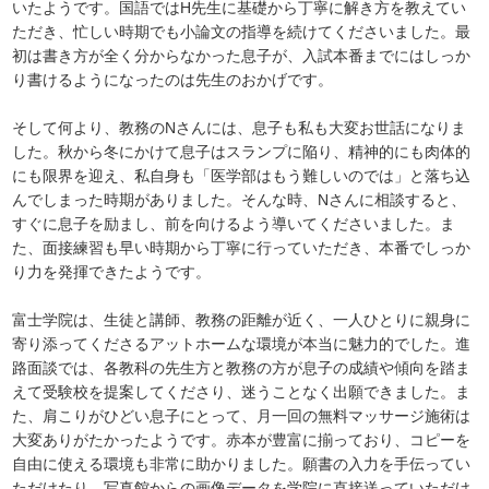
いたようです。国語ではH先生に基礎から丁寧に解き方を教えてい
ただき、忙しい時期でも小論文の指導を続けてくださいました。最
初は書き方が全く分からなかった息子が、入試本番までにはしっか
り書けるようになったのは先生のおかげです。
そして何より、教務のNさんには、息子も私も大変お世話になりま
した。秋から冬にかけて息子はスランプに陥り、精神的にも肉体的
にも限界を迎え、私自身も「医学部はもう難しいのでは」と落ち込
んでしまった時期がありました。そんな時、Nさんに相談すると、
すぐに息子を励まし、前を向けるよう導いてくださいました。ま
た、面接練習も早い時期から丁寧に行っていただき、本番でしっか
り力を発揮できたようです。
富士学院は、生徒と講師、教務の距離が近く、一人ひとりに親身に
寄り添ってくださるアットホームな環境が本当に魅力的でした。進
路面談では、各教科の先生方と教務の方が息子の成績や傾向を踏ま
えて受験校を提案してくださり、迷うことなく出願できました。ま
た、肩こりがひどい息子にとって、月一回の無料マッサージ施術は
大変ありがたかったようです。赤本が豊富に揃っており、コピーを
自由に使える環境も非常に助かりました。願書の入力を手伝ってい
ただけたり、写真館からの画像データを学院に直接送っていただけ