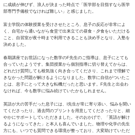
に成績が伸びず、浪人が決まった時点で「医学部を目指すなら医学
部専門予備校でなければ難しい」と感じました。
富士学院の体験授業を受けさせたところ、息子の反応が非常によ
く、自宅から通いながら食堂で出来立ての昼食・夕食をいただける
こと、自習室が夜十時まで利用できることも決め手となり、入塾を
決めました。
春期講座でお世話になった数学のF先生のご指導は、息子にとても
合っていたようです。集団授業から個別指導に切り替えてからは、
どれだけ質問しても根気強く向き合ってくださり、これまで理解で
きなかった問題が解けるようになりました。数学に自信がついたこ
とは、息子にとって大きな転機だったと思います。F先生と出会わ
なければ、今も数学に悩み続けていたかもしれません。
英語が大の苦手だった息子には、I先生が常に寄り添い、悩みを聞い
てくださったり、過去問のプリントを用意してくださったりと、細
やかにサポートしていただきました。そのおかげで、「英語が解け
るようになってきた」と本人も喜んでいました。物理や化学の先生
方にも、いつでも質問できる環境が整っており、大変助けていただ