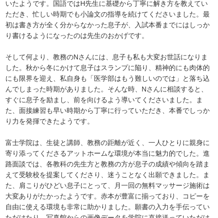
いたようです。国語ではH先生に基礎から丁寧に解き方を教えてい
ただき、忙しい時期でも小論文の指導を続けてくださいました。最
初は書き方が全く分からなかった息子が、入試本番までにはしっか
り書けるようになったのは先生のおかげです。
そして何より、教務のNさんには、息子も私も大変お世話になりま
した。秋から冬にかけて息子はスランプに陥り、精神的にも肉体的
にも限界を迎え、私自身も「医学部はもう難しいのでは」と落ち込
んでしまった時期がありました。そんな時、Nさんに相談すると、
すぐに息子を励まし、前を向けるよう導いてくださいました。ま
た、面接練習も早い時期から丁寧に行っていただき、本番でしっか
り力を発揮できたようです。
富士学院は、生徒と講師、教務の距離が近く、一人ひとりに親身に
寄り添ってくださるアットホームな環境が本当に魅力的でした。進
路面談では、各教科の先生方と教務の方が息子の成績や傾向を踏ま
えて受験校を提案してくださり、迷うことなく出願できました。ま
た、肩こりがひどい息子にとって、月一回の無料マッサージ施術は
大変ありがたかったようです。赤本が豊富に揃っており、コピーを
自由に使える環境も非常に助かりました。願書の入力を手伝ってい
ただけたり、写真館からの画像データを学院に直接送っていただけ