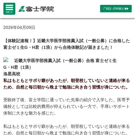
2026年04月09日
【体験記速報！】近畿大学医学部推薦入試（一般公募）に合格した
富士ゼミ生G・H君（1浪）から合格体験記が届きました！
近畿大学医学部推薦入試（一般公募）合格 富士ゼミ生
G・H君（1浪）
洛星高校
私はもともとサボり癖があったが、朝登校していないと連絡が来る
ため、自然と毎日朝から晩まで勉強に向き合う習慣が身についた。
受験終了後、富士学院に通っていた先輩の紹介で入学した。医専予
備校としては比較的費用が抑えられている一方で、手厚いサポート
体制に大きな魅力を感じた。
私はもともとサボり癖があったが、朝登校していないと連絡が来る
ため、自然と毎日朝から晩まで勉強に向き合う習慣が身についた。