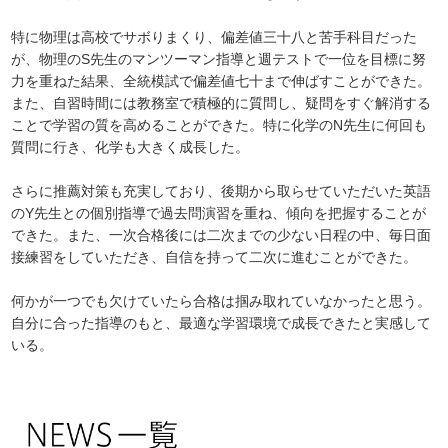
特に物理は高校でサボりまくり、偏差値三十八と苦手科目だった
が、物理のS先生のマンツーマン指導と週テストで一位を目標に努
力を重ねた結果、全統模試で偏差値七十まで伸ばすことができた。
また、自習時間には教務室で積極的に質問し、疑問をすぐ解消する
ことで学習の質を高めることができた。特に化学のN先生に何回も
質問に行き、化学も大きく成長した。
さらに推薦対策も充実しており、後期から取らせていただいた英語
のY先生との個別指導で過去問演習を重ね、傾向を把握することが
できた。また、一次合格後には二次までの少ない日程の中、毎日面
接練習をしていただき、自信を持って二次に進むことができた。
何かが一つでも欠けていたら合格は掴み取れていなかったと思う。
自分に合った指導のもと、最適な学習環境で成長できたと実感して
いる。