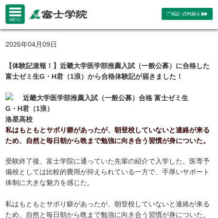
2026年04月09日
【体験記速報！】近畿大学医学部推薦入試（一般公募）に合格した
富士ゼミ生G・H君（1浪）から合格体験記が届きました！
近畿大学医学部推薦入試（一般公募）合格 富士ゼミ生
G・H君（1浪）
洛星高校
私はもともとサボり癖があったが、朝登校していないと連絡が来る
ため、自然と毎日朝から晩まで勉強に向き合う習慣が身についた。
受験終了後、富士学院に通っていた先輩の紹介で入学した。医専予
備校としては比較的費用が抑えられている一方で、手厚いサポート
体制に大きな魅力を感じた。
私はもともとサボり癖があったが、朝登校していないと連絡が来る
ため、自然と毎日朝から晩まで勉強に向き合う習慣が身についた。