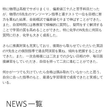
特に物理は高校でサボりまくり、偏差値三十八と苦手科目だった
が、物理のS先生のマンツーマン指導と週テストで一位を目標に努
力を重ねた結果、全統模試で偏差値七十まで伸ばすことができた。
また、自習時間には教務室で積極的に質問し、疑問をすぐ解消する
ことで学習の質を高めることができた。特に化学のN先生に何回も
質問に行き、化学も大きく成長した。
さらに推薦対策も充実しており、後期から取らせていただいた英語
のY先生との個別指導で過去問演習を重ね、傾向を把握することが
できた。また、一次合格後には二次までの少ない日程の中、毎日面
接練習をしていただき、自信を持って二次に進むことができた。
何かが一つでも欠けていたら合格は掴み取れていなかったと思う。
自分に合った指導のもと、最適な学習環境で成長できたと実感して
いる。