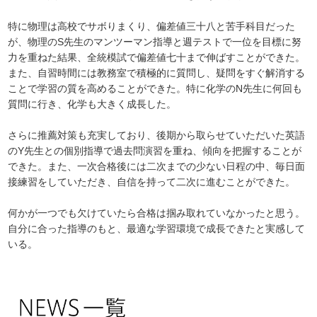
特に物理は高校でサボりまくり、偏差値三十八と苦手科目だった
が、物理のS先生のマンツーマン指導と週テストで一位を目標に努
力を重ねた結果、全統模試で偏差値七十まで伸ばすことができた。
また、自習時間には教務室で積極的に質問し、疑問をすぐ解消する
ことで学習の質を高めることができた。特に化学のN先生に何回も
質問に行き、化学も大きく成長した。
さらに推薦対策も充実しており、後期から取らせていただいた英語
のY先生との個別指導で過去問演習を重ね、傾向を把握することが
できた。また、一次合格後には二次までの少ない日程の中、毎日面
接練習をしていただき、自信を持って二次に進むことができた。
何かが一つでも欠けていたら合格は掴み取れていなかったと思う。
自分に合った指導のもと、最適な学習環境で成長できたと実感して
いる。