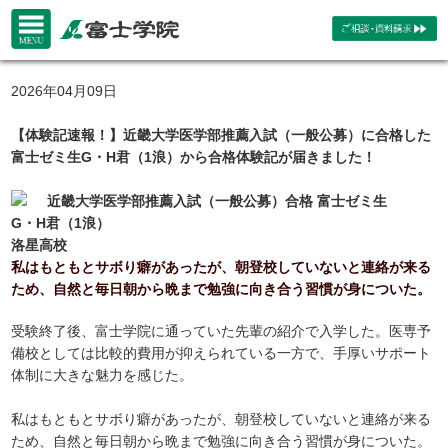
2026年04月09日
【体験記速報！】近畿大学医学部推薦入試（一般公募）に合格した
富士ゼミ生G・H君（1浪）から合格体験記が届きました！
近畿大学医学部推薦入試（一般公募）合格 富士ゼミ生
G・H君（1浪）
洛星高校
私はもともとサボり癖があったが、朝登校していないと連絡が来る
ため、自然と毎日朝から晩まで勉強に向き合う習慣が身についた。
受験終了後、富士学院に通っていた先輩の紹介で入学した。医専予
備校としては比較的費用が抑えられている一方で、手厚いサポート
体制に大きな魅力を感じた。
私はもともとサボり癖があったが、朝登校していないと連絡が来る
ため、自然と毎日朝から晩まで勉強に向き合う習慣が身についた。