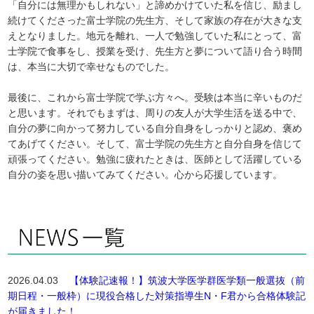
「自分には無理かもしれない」と諦めかけていた私を信じ、励まし
続けてくださった富士学院の先生方、そして家族の存在が大きな支
えとなりました。地元を離れ、一人で勉強していた私にとって、富
士学院で食事をし、授業を受け、先生方と夢について語り合う時間
は、本当に大切で幸せなものでした。
最後に、これから富士学院で学ぶ方々へ。受験は本当に辛いものだ
と思います。それでもまずは、周りの友人が大学生活を送る中で、
自分の夢に向かって努力している自分自身をしっかりと認め、褒め
てあげてください。そして、富士学院の先生方と自分自身を信じて
頑張ってください。勉強に疲れたときは、医師として活躍している
自分の姿を思い描いてみてください。心から応援しています。
2026.04.03
【体験記速報！】筑波大学医学群医学類一般選抜（前
期日程・一般枠）に現役合格した対策指導生N・F君から合格体験記
が届きました！