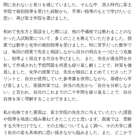
間に合わないと焦りを感じていました。そんな中、浪人時代に富士
学院で個別指導を受けた経験から、手厚い指導のもとで学びたいと
思い、再び富士学院を選びました。
初めて先生方と面談をした際には、他の予備校では教わることのな
かった入試制度について、多くのことを教えていただきました。授
業では数学と化学の個別指導を受けました。特に苦手だった数学で
は、毎回の授業で先生と相談しながら自分の弱点を一つひとつ克服
し、効率よく得点する方法を学びました。また、先生が過去問を分
析して作成された予想問題を何度も繰り返し解くことで、対策を徹
底しました。化学の授業では、先生が独自にまとめてくださったプ
リントと、自分が使用していた参考書を併用しながら、基礎から学
び直しました。面接対策では、担当の先生から「自分を分析しなさ
い」と言われ、自分のこれまでの二十年間を振り返ることで、自分
自身を深く理解することができました。
私が合格できた要因は、富士学院の先生方に与えていただいた課題
や指導を地道に積み重ねてきたことだと思います。面接では、受験
する大学だけでなく、その土地についてもよく調べ、その大学に通
う自分の姿を具体的に思い描きながら臨みました。また、どこかで