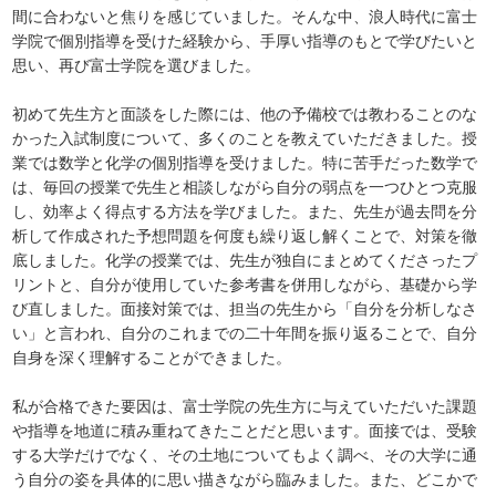
間に合わないと焦りを感じていました。そんな中、浪人時代に富士
学院で個別指導を受けた経験から、手厚い指導のもとで学びたいと
思い、再び富士学院を選びました。
初めて先生方と面談をした際には、他の予備校では教わることのな
かった入試制度について、多くのことを教えていただきました。授
業では数学と化学の個別指導を受けました。特に苦手だった数学で
は、毎回の授業で先生と相談しながら自分の弱点を一つひとつ克服
し、効率よく得点する方法を学びました。また、先生が過去問を分
析して作成された予想問題を何度も繰り返し解くことで、対策を徹
底しました。化学の授業では、先生が独自にまとめてくださったプ
リントと、自分が使用していた参考書を併用しながら、基礎から学
び直しました。面接対策では、担当の先生から「自分を分析しなさ
い」と言われ、自分のこれまでの二十年間を振り返ることで、自分
自身を深く理解することができました。
私が合格できた要因は、富士学院の先生方に与えていただいた課題
や指導を地道に積み重ねてきたことだと思います。面接では、受験
する大学だけでなく、その土地についてもよく調べ、その大学に通
う自分の姿を具体的に思い描きながら臨みました。また、どこかで