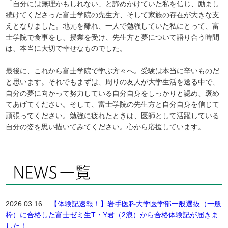
「自分には無理かもしれない」と諦めかけていた私を信じ、励まし
続けてくださった富士学院の先生方、そして家族の存在が大きな支
えとなりました。地元を離れ、一人で勉強していた私にとって、富
士学院で食事をし、授業を受け、先生方と夢について語り合う時間
は、本当に大切で幸せなものでした。
最後に、これから富士学院で学ぶ方々へ。受験は本当に辛いものだ
と思います。それでもまずは、周りの友人が大学生活を送る中で、
自分の夢に向かって努力している自分自身をしっかりと認め、褒め
てあげてください。そして、富士学院の先生方と自分自身を信じて
頑張ってください。勉強に疲れたときは、医師として活躍している
自分の姿を思い描いてみてください。心から応援しています。
2026.03.16
【体験記速報！】岩手医科大学医学部一般選抜（一般
枠）に合格した富士ゼミ生T・Y君（2浪）から合格体験記が届きま
した！