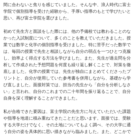
間に合わないと焦りを感じていました。そんな中、浪人時代に富士
学院で個別指導を受けた経験から、手厚い指導のもとで学びたいと
思い、再び富士学院を選びました。
初めて先生方と面談をした際には、他の予備校では教わることのな
かった入試制度について、多くのことを教えていただきました。授
業では数学と化学の個別指導を受けました。特に苦手だった数学で
は、毎回の授業で先生と相談しながら自分の弱点を一つひとつ克服
し、効率よく得点する方法を学びました。また、先生が過去問を分
析して作成された予想問題を何度も繰り返し解くことで、対策を徹
底しました。化学の授業では、先生が独自にまとめてくださったプ
リントと、自分が使用していた参考書を併用しながら、基礎から学
び直しました。面接対策では、担当の先生から「自分を分析しなさ
い」と言われ、自分のこれまでの二十年間を振り返ることで、自分
自身を深く理解することができました。
私が合格できた要因は、富士学院の先生方に与えていただいた課題
や指導を地道に積み重ねてきたことだと思います。面接では、受験
する大学だけでなく、その土地についてもよく調べ、その大学に通
う自分の姿を具体的に思い描きながら臨みました。また、どこかで