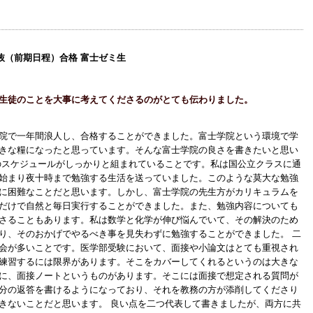
抜（前期日程）合格 富士ゼミ生
生徒のことを大事に考えてくださるのがとても伝わりました。
院で一年間浪人し、合格することができました。富士学院という環境で学
きな糧になったと思っています。そんな富士学院の良さを書きたいと思い
のスケジュールがしっかりと組まれていることです。私は国公立クラスに通
始まり夜十時まで勉強する生活を送っていました。このような莫大な勉強
に困難なことだと思います。しかし、富士学院の先生方がカリキュラムを
だけで自然と毎日実行することができました。また、勉強内容についても
さることもあります。私は数学と化学が伸び悩んでいて、その解決のため
り、そのおかげでやるべき事を見失わずに勉強することができました。 二
会が多いことです。医学部受験において、面接や小論文はとても重視され
練習するには限界があります。そこをカバーしてくれるというのは大きな
に、面接ノートというものがあります。そこには面接で想定される質問が
分の返答を書けるようになっており、それを教務の方が添削してくださり
きないことだと思います。 良い点を二つ代表して書きましたが、両方に共