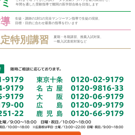
ゼミ
年間を通した受験指導で難関の医学部合格を目指します
指導
生徒・講師の1対1の完全マンツーマン指導で生徒の現状、
目標・目的に合わせ最善の指導を行います
限定特別講習
夏期・冬期講習、推薦入試対策、
一般入試直前対策など