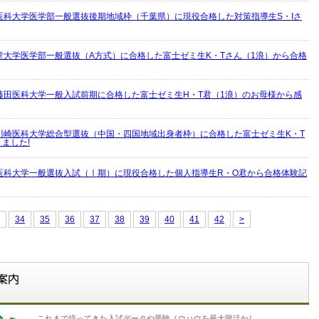
医科大学医学部一般選抜後期地域枠（千葉県）に現役合格した対策指導生S・Iさ
堂大学医学部一般選抜（A方式）に合格した富士ゼミ生K・Tさん（1浪）から合格
藤田医科大学一般入試前期に合格した富士ゼミ生H・T君（1浪）のお母様から感
川崎医科大学総合型選抜（中国・四国地域出身者枠）に合格した富士ゼミ生K・T
ました!
医科大学一般選抜入試（Ⅰ期）に現役合格した個人指導生R・O君から合格体験記
34
35
36
37
38
39
40
41
42
>
これまで培ってきた入試データや受験ノウハウを最大限活かし、