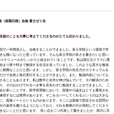
抜（前期日程）合格 富士ゼミ生
生徒のことを大事に考えてくださるのがとても伝わりました。
院で一年間浪人し、合格することができました。富士学院という環境で学
きな糧になったと思っています。そんな富士学院の良さを書きたいと思い
のスケジュールがしっかりと組まれていることです。私は国公立クラスに通
始まり夜十時まで勉強する生活を送っていました。このような莫大な勉強
に困難なことだと思います。しかし、富士学院の先生方がカリキュラムを
だけで自然と毎日実行することができました。また、勉強内容についても
さることもあります。私は数学と化学が伸び悩んでいて、その解決のため
り、そのおかげでやるべき事を見失わずに勉強することができました。 二
会が多いことです。医学部受験において、面接や小論文はとても重視され
練習するには限界があります。そこをカバーしてくれるというのは大きな
に、面接ノートというものがあります。そこには面接で想定される質問が
分の返答を書けるようになっており、それを教務の方が添削してくださり
きないことだと思います。 良い点を二つ代表して書きましたが、両方に共