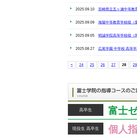
2025.09.10
宮崎県立五ヶ瀬中等教
2025.09.09
海陽中等教育学校様（
2025.09.05
明誠学院高等学校様（
2025.08.27
広尾学園 中学校 高等
<
24
25
26
27
28
29
富士
高卒生
個人
現役生 高卒生