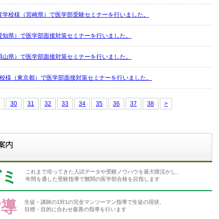
育学校様（宮崎県）で医学部受験セミナーを行いました。
愛知県）で医学部面接対策セミナーを行いました。
岡山県）で医学部面接対策セミナーを行いました。
学校様（東京都）で医学部面接対策セミナーを行いました。
30
31
32
33
34
35
36
37
38
>
ゼミ
これまで培ってきた入試データや受験ノウハウを最大限活かし、
年間を通した受験指導で難関の医学部合格を目指します
指導
生徒・講師の1対1の完全マンツーマン指導で生徒の現状、
目標・目的に合わせ最善の指導を行います