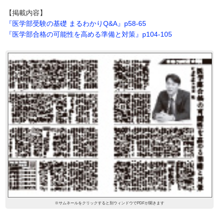
【掲載内容】
『医学部受験の基礎 まるわかりQ&A』p58-65
『医学部合格の可能性を高める準備と対策』p104-105
※サムネールをクリックすると別ウィンドウでPDFが開きます