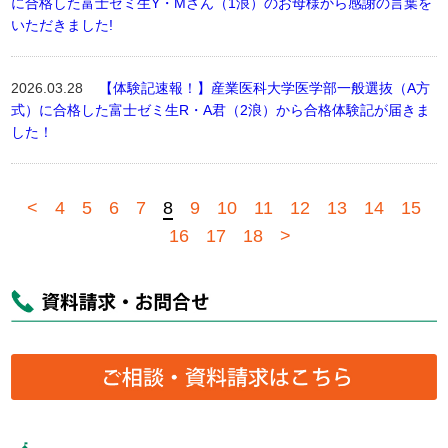
に合格した富士ゼミ生Y・Mさん（1浪）のお母様から感謝の言葉を
いただきました!
2026.03.28
【体験記速報！】産業医科大学医学部一般選抜（A方
式）に合格した富士ゼミ生R・A君（2浪）から合格体験記が届きま
した！
<
4
5
6
7
8
9
10
11
12
13
14
15
16
17
18
>