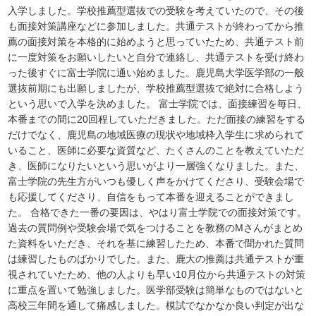
入学しました。学校推薦型選抜での受験を考えていたので、その後
も面接対策講座などに参加しました。共通テストが終わってから推
薦の面接対策を本格的に始めようと思っていたため、共通テスト前
に一度対策をお願いしたいと自分で連絡し、共通テストを受け終わ
った後すぐに富士学院に通い始めました。鹿児島大学医学部の一般
選抜前期にも出願しましたが、学校推薦型選抜で絶対に合格しよう
という思いで入学を決めました。 富士学院では、面接練習を毎日、
本番までの間に20回程していただきました。ただ面接の練習をする
だけでなく、鹿児島の地域医療の現状や地域枠入学生に求められて
いること、医師に必要な資質など、たくさんのことを教えていただ
き、医師になりたいという思いがより一層強くなりました。また、
富士学院の先生方がいつも優しく声をかけてくださり、受験会場で
も応援してくださり、自信をもって本番を迎えることができまし
た。 合格できた一番の要因は、やはり富士学院での面接対策です。
過去の質問例や受験会場で気をつけることを教務のMさんがまとめ
た資料をいただき、それを基に練習したため、本番で聞かれた質問
は練習したものばかりでした。また、鹿大の推薦は共通テストが重
視されていたため、他の人よりも早い10月位から共通テストの対策
に重点を置いて勉強しました。医学部受験は簡単なものではないと
高校三年間を通して痛感しました。模試でなかなか良い判定が出な