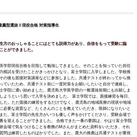
推薦型選抜Ⅱ現役合格 対策指導生
生方のおっしゃることにはとても説得力があり、自信をもって受験に臨
ことができました。
医学部現役合格を目指して勉強してきました。そのことを知っていた担任
力模試を受けたことがきっかけとなり、富士学院に入学しました。学校推
その後も面接対策講座などに参加しました。共通テストが終わってから推
っていたため、共通テスト前に一度対策をお願いしたいと自分で連絡し、
士学院に通い始めました。鹿児島大学医学部の一般選抜前期にも出願しま
しようという思いで入学を決めました。 富士学院では、面接練習を毎日、
ました。ただ面接の練習をするだけでなく、鹿児島の地域医療の現状や地域
に必要な資質など、たくさんのことを教えていただき、医師になりたいと
また、富士学院の先生方がいつも優しく声をかけてくださり、受験会場で
番を迎えることができました。 合格できた一番の要因は、やはり富士学院
験会場で気をつけることを教務のMさんがまとめた資料をいただき、それ
質問は練習したものばかりでした。また、鹿大の推薦は共通テストが重視