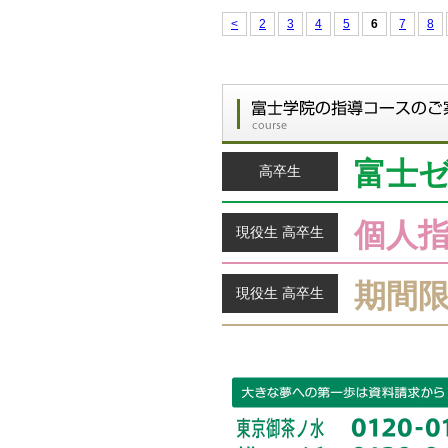
<
2
3
4
5
6
7
8
富士
高卒生
個人
現役生 高卒生
期間
現役生 高卒生