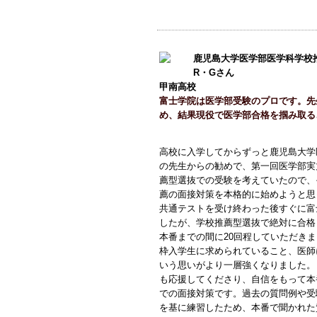
鹿児島大学医学部医学科学校
R・Gさん
甲南高校
富士学院は医学部受験のプロです。先
め、結果現役で医学部合格を掴み取る
高校に入学してからずっと鹿児島大学
の先生からの勧めで、第一回医学部実
薦型選抜での受験を考えていたので、
薦の面接対策を本格的に始めようと思
共通テストを受け終わった後すぐに富
したが、学校推薦型選抜で絶対に合格
本番までの間に20回程していただき
枠入学生に求められていること、医師
いう思いがより一層強くなりました。
も応援してくださり、自信をもって本
での面接対策です。過去の質問例や受
を基に練習したため、本番で聞かれた