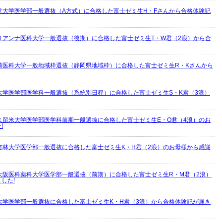
堂大学医学部一般選抜（A方式）に合格した富士ゼミ生H・Fさんから合格体験記
リアンナ医科大学一般選抜（後期）に合格した富士ゼミ生T・W君（2浪）から合
崎医科大学一般地域枠選抜（静岡県地域枠）に合格した富士ゼミ生R・Kさんから
大学医学部医学科一般選抜（系統別日程）に合格した富士ゼミ生S・K君（3浪）
久留米大学医学部医学科前期一般選抜に合格した富士ゼミ生E・O君（4浪）のお
!
杏林大学医学部一般選抜に合格した富士ゼミ生K・H君（2浪）のお母様から感謝
大阪医科薬科大学医学部一般選抜（前期）に合格した富士ゼミ生R・M君（2浪）
した!
大学医学部一般選抜に合格した富士ゼミ生K・H君（3浪）から合格体験記が届き