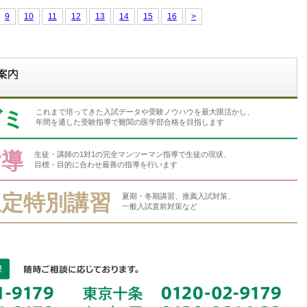
9
10
11
12
13
14
15
16
>
ゼミ
これまで培ってきた入試データや受験ノウハウを最大限活かし、
年間を通した受験指導で難関の医学部合格を目指します
指導
生徒・講師の1対1の完全マンツーマン指導で生徒の現状、
目標・目的に合わせ最善の指導を行います
限定特別講習
夏期・冬期講習、推薦入試対策、
一般入試直前対策など