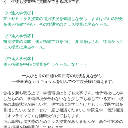
く、生徒も授業中に質問ができる環境です。
【中途入学例①】
富士ゼミクラス授業の進捗状況を確認しながら、まずは遅れの部分
を個人指導で補い、その後通常のクラス授業に戻るケース。
【中途入学例②】
前期授業の期間、個人指導で力をつけ、夏期をはさみ、後期からク
ラス授業に戻るケース。
【中途入学例③】
個人指導を中心に授業を行うケース。など・・
一人ひとりの目標や科目毎の現状を見ながら、
一番最適なカリキュラムを組んで今年度受験に備えます。
合格を勝ち取る上で、学習環境はとても大事です。他予備校に入学
したものの、学習環境が合わないなと少しでも感じている方や、現
在の成績状況が厳しい方、他学部に進学したけどもう一度医学部を
目指したい方など、ぜひ一度ご相談ください。学院見学、個別相談
（オンライン可）は随時受付けております。
※広島校は進学塾のためクラス授業がありませんが、高卒生対象の
個人指導を随時受付しております。