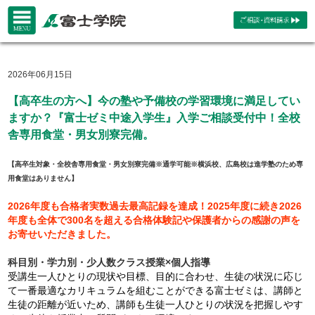
2026年06月15日
【高卒生の方へ】今の塾や予備校の学習環境に満足してい
ますか？『富士ゼミ中途入学生』入学ご相談受付中！全校
舎専用食堂・男女別寮完備。
【高卒生対象・全校舎専用食堂・男女別寮完備※通学可能※横浜校、広島校は進学塾のため専
用食堂はありません】
2026年度も合格者実数過去最高記録を達成！2025年度に続き2026
年度も全体で300名を超える合格体験記や保護者からの感謝の声を
お寄せいただきました。
科目別・学力別・少人数クラス授業×個人指導
受講生一人ひとりの現状や目標、目的に合わせ、生徒の状況に応じ
て一番最適なカリキュラムを組むことができる富士ゼミは、講師と
生徒の距離が近いため、講師も生徒一人ひとりの状況を把握しやす