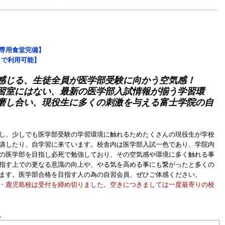
院専用食堂完備】
0まで利用可能】
感じる、生徒全員が医学部受験に向かう空気感！
習室にはない、最新の医学部入試情報が揃う学習環
磨し合い、現役生に多くの刺激を与える富士学院の自
し、少しでも医学部受験の学習環境に触れるためたくさんの現役生が学校
講したり、自学習に来ています。校舎内は医学部入試一色であり、学院内
の医学部を目指し必死で勉強しており、その空気感や環境に多く触れる事
指す上での更なる意識の向上や、やる気を高める事にも繋がったと多くの
ます。医学部合格を目指す人の為の自習会員、ぜひご体感ください。
・鹿児島校は受付を締め切りました。空きにつきましては一度最寄りの校
。