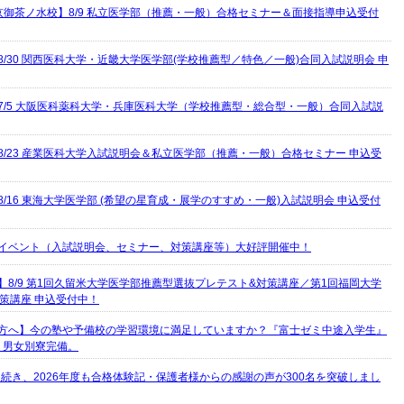
京御茶ノ水校】8/9 私立医学部（推薦・一般）合格セミナー＆面接指導申込受付
8/30 関西医科大学・近畿大学医学部(学校推薦型／特色／一般)合同入試説明会 申
7/5 大阪医科薬科大学・兵庫医科大学（学校推薦型・総合型・一般）合同入試説
8/23 産業医科大学入試説明会＆私立医学部（推薦・一般）合格セミナー 申込受
8/16 東海大学医学部 (希望の星育成・展学のすすめ・一般)入試説明会 申込受付
イベント（入試説明会、セミナー、対策講座等）大好評開催中！
】8/9 第1回久留米大学医学部推薦型選抜プレテスト&対策講座／第1回福岡大学
策講座 申込受付中！
方へ】今の塾や予備校の学習環境に満足していますか？『富士ゼミ中途入学生』
・男女別寮完備。
度に続き、2026年度も合格体験記・保護者様からの感謝の声が300名を突破しまし