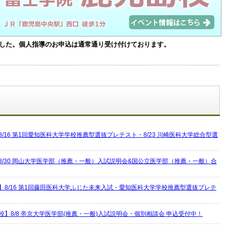
した。個人指導のお申込は通常通り受け付けております。
/16 第1回愛知医科大学学校推薦型選抜プレテスト・8/23 川崎医科大学総合型選
8/30 岡山大学医学部（推薦・一般）入試説明会&国公立医学部（推薦・一般）合
】8/16 第1回藤田医科大学ふじた未来入試・愛知医科大学学校推薦型選抜プレテ
校】8/8 帝京大学医学部(推薦・一般)入試説明会・個別相談会 申込受付中！