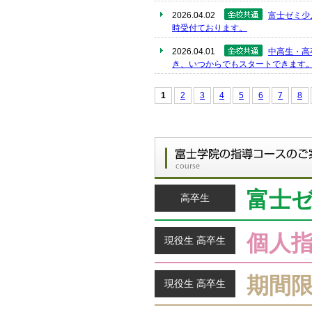
2026.04.02
富士ゼミ少
時受付ております。
2026.04.01
中高生・高
き、いつからでもスタートできます
1
2
3
4
5
6
7
8
富士
高卒生
個人
現役生 高卒生
期間
現役生 高卒生