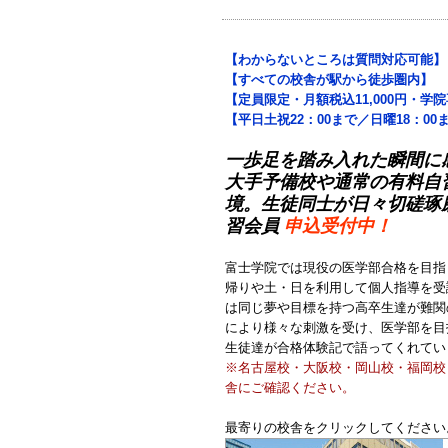
【わからないところは質問対応可能】
【すべての校舎が駅から徒歩圏内】
【定員限定・月額税込11,000円・学
【平日土祝22：00まで／日曜18：0
一歩足を踏み入れた瞬間に
大手予備校や通常の有料自
境。
生徒同士が日々切磋琢
習会員
申込受付中！
富士学院では現役の医学部合格を目指
帰りや土・日を利用して個人指導を受
は同じ夢や目標を持つ高卒生達が難関
により様々な刺激を受け、医学部を目
生徒達が合格体験記で語ってくれてい
※名古屋校・大阪校・岡山校・福岡校
舎にご確認ください。
最寄りの校舎をクリックしてください