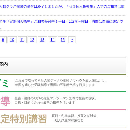
人数クラス授業の受付は終了しましたが、「ゼミ個人指導生」入学のご相談は随
卒生『定期個人指導』ご相談受付中！一日、1コマ～曜日・時間は自由に設定で
。
9
10
11
12
13
14
15
>
ゼミ
これまで培ってきた入試データや受験ノウハウを最大限活かし、
年間を通した受験指導で難関の医学部合格を目指します
指導
生徒・講師の1対1の完全マンツーマン指導で生徒の現状、
目標・目的に合わせ最善の指導を行います
限定特別講習
夏期・冬期講習、推薦入試対策、
一般入試直前対策など