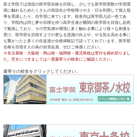
富士学院では現役の医学部合格を目指し、少しでも医学部受験の学習環
境に触れるためたくさんの現役生が学校帰りや土・日を利用して個人指
導を受講したり、自学習に来ています。校舎内は医学部入試一色であ
り、学院内は同じ夢や目標を持つ高卒生達が難関の医学部を目指し必死
で勉強しており、その空気感や環境に多く触れる事により様々な刺激を
受け、医学部を目指す上での更なる意識の向上や、やる気を高める事に
も繋がったと多くの生徒達が合格体験記で語ってくれています。医学部
合格を目指す人の為の自習会員、ぜひご体感ください。
※名古屋校・大阪校・岡山校・福岡校・鹿児島校は受付を締め切りまし
た。空きにつきましては一度最寄りの校舎にご確認ください。
最寄りの校舎をクリックしてください。