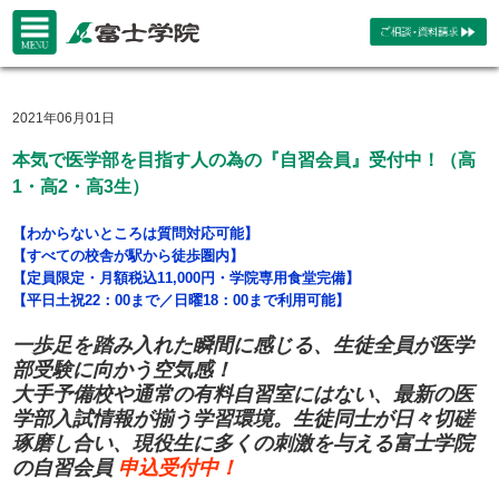
2021年06月01日
本気で医学部を目指す人の為の『自習会員』受付中！（高
1・高2・高3生）
【わからないところは質問対応可能】
【すべての校舎が駅から徒歩圏内】
【定員限定・月額税込11,000円・学院専用食堂完備】
【平日土祝22：00まで／日曜18：00まで利用可能】
一歩足を踏み入れた瞬間に感じる、生徒全員が医学
部受験に向かう空気感！
大手予備校や通常の有料自習室にはない、最新の医
学部入試情報が揃う学習環境。
生徒同士が日々切磋
琢磨し合い、現役生に多くの刺激を与える富士学院
の自習会員
申込受付中！