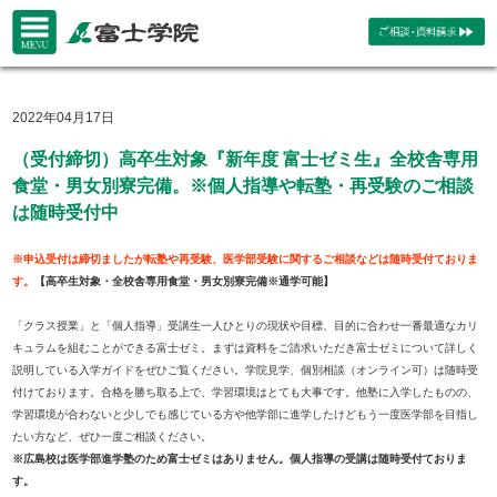
2022年04月17日
（受付締切）高卒生対象『新年度 富士ゼミ生』全校舎専用
食堂・男女別寮完備。※個人指導や転塾・再受験のご相談
は随時受付中
※申込受付は締切ましたが転塾や再受験、医学部受験に関するご相談などは随時受付ておりま
す。
【高卒生対象・全校舎専用食堂・男女別寮完備※通学可能】
「クラス授業」と「個人指導」受講生一人ひとりの現状や目標、目的に合わせ一番最適なカリ
キュラムを組むことができる富士ゼミ。まずは資料をご請求いただき富士ゼミについて詳しく
説明している入学ガイドをぜひご覧ください。学院見学、個別相談（オンライン可）は随時受
付けております。合格を勝ち取る上で、学習環境はとても大事です。他塾に入学したものの、
学習環境が合わないと少しでも感じている方や他学部に進学したけどもう一度医学部を目指し
たい方など、ぜひ一度ご相談ください。
※広島校は医学部進学塾のため富士ゼミはありません。個人指導の受講は随時受付ておりま
す。