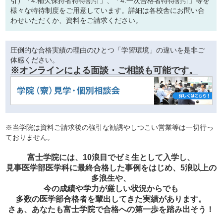
引）「4.補欠保持者特待割引」、「4.一次合格者特待割引」等を
様々な特待制度をご用意しています。詳細は各校舎にお問い合
わせいただくか、資料をご請求ください。
圧倒的な合格実績の理由のひとつ「学習環境」の違いを是非ご
体感ください。
※オンラインによる面談・ご相談も可能です。
※当学院は資料ご請求後の強引な勧誘やしつこい営業等は一切行っ
ておりません。
富士学院には、10浪目でゼミ生として入学し、
見事医学部医学科に最終合格した事例をはじめ、5浪以上の
多浪生や、
今の成績や学力が厳しい状況からでも
多数の医学部合格者を輩出してきた実績があります。
さぁ、あなたも富士学院で合格への第一歩を踏み出そう！