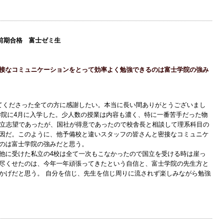
前期合格 富士ゼミ生
接なコミュニケーションをとって効率よく勉強できるのは富士学院の強み
てくださった全ての方に感謝したい。本当に長い間ありがとうございまし
学院に4月に入学した。少人数の授業は内容も濃く、特に一番苦手だった物
国立志望であったが、国社が得意であったので校舎長と相談して理系科目の
因だ。このように、他予備校と違いスタッフの皆さんと密接なコミュニケ
のは富士学院の強みだと思う。
他に受けた私立の4校は全て一次もこなかったので国立を受ける時は崖っ
尽くせたのは、今年一年頑張ってきたという自信と、富士学院の先生方と
かげだと思う。 自分を信じ、先生を信じ周りに流されず楽しみながら勉強