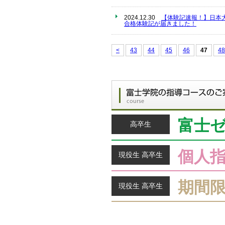
2024.12.30
【体験記速報！】日本
合格体験記が届きました！
<
43
44
45
46
47
48
富士
高卒生
個人
現役生 高卒生
期間
現役生 高卒生