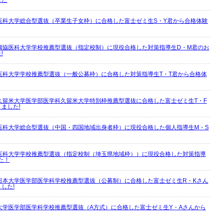
した
医科大学総合型選抜（卒業生子女枠）に合格した富士ゼミ生S・Y君から合格体験
獨協医科大学学校推薦型選抜（指定校制）に現役合格した対策指導生D・M君のお
!
医科大学学校推薦型選抜（一般公募枠）に合格した対策指導生T・T君から合格体
久留米大学医学部医学科久留米大学特別枠推薦型選抜に合格した富士ゼミ生T・F
ました!
医科大学総合型選抜（中国・四国地域出身者枠）に現役合格した個人指導生M・S
医科大学学校推薦型選抜（指定校制（埼玉県地域枠））に現役合格した対策指導
た！
日本大学医学部医学科学校推薦型選抜（公募制）に合格した富士ゼミ生R・Kさん
した!
大学医学部医学科学校推薦型選抜（A方式）に合格した富士ゼミ生Y・Aさんから