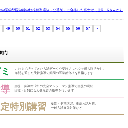
大学医学部医学科学校推薦型選抜（公募制）に合格した富士ゼミ生R・Kさんから
49
50
51
52
53
54
55
56
57
>
ゼミ
これまで培ってきた入試データや受験ノウハウを最大限活かし、
年間を通した受験指導で難関の医学部合格を目指します
指導
生徒・講師の1対1の完全マンツーマン指導で生徒の現状、
目標・目的に合わせ最善の指導を行います
限定特別講習
夏期・冬期講習、推薦入試対策、
一般入試直前対策など