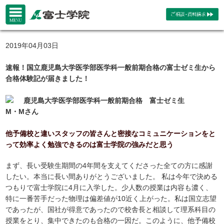
2019年04月03日
速報！国立鹿児島大学医学部医学科一般前期合格の富士ゼミ生から
合格体験記が届きました！
鹿児島大学医学部医学科一般前期合格 富士ゼミ生
M・Mさん
他予備校と違いスタッフの皆さんと密接なコミュニケーションをと
って効率よく勉強できるのは富士学院の強みだと思う
まず、長い受験生期間の4年間を支えてくださった全ての方に感謝
したい。本当に長い間ありがとうございました。 私は今年で決める
つもりで富士学院に4月に入学した。少人数の授業は内容も濃く、
特に一番苦手だった物理は偏差値が10近く上がった。私は国立志望
であったが、国社が得意であったので校舎長と相談して理系科目の
授業をとり、集中できたのも合格の一因だ。このように、他予備校