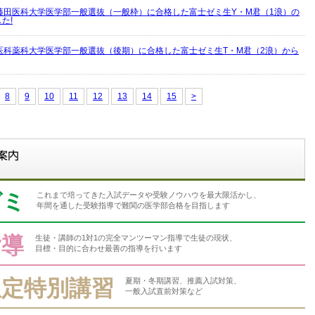
藤田医科大学医学部一般選抜（一般枠）に合格した富士ゼミ生Y・M君（1浪）の
た!
医科薬科大学医学部一般選抜（後期）に合格した富士ゼミ生T・M君（2浪）から
8
9
10
11
12
13
14
15
>
ゼミ
これまで培ってきた入試データや受験ノウハウを最大限活かし、
年間を通した受験指導で難関の医学部合格を目指します
指導
生徒・講師の1対1の完全マンツーマン指導で生徒の現状、
目標・目的に合わせ最善の指導を行います
限定特別講習
夏期・冬期講習、推薦入試対策、
一般入試直前対策など