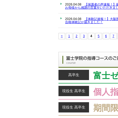
2026.04.08
【保護者の声速報！】
お母様から感謝の言葉をいただきまし
2026.04.08
【体験記速報！】大阪
合格体験記が届きました！
<
1
2
3
4
5
6
7
富士
高卒生
個人
現役生 高卒生
期間
現役生 高卒生