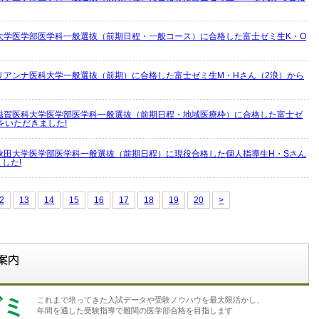
大学医学部医学科一般選抜（前期日程・一般コース）に合格した富士ゼミ生K・O
リアンナ医科大学一般選抜（前期）に合格した富士ゼミ生M・Hさん（2浪）から
滋賀医科大学医学部医学科一般選抜（前期日程・地域医療枠）に合格した富士ゼ
をいただきました!
秋田大学医学部医学科一般選抜（前期日程）に現役合格した個人指導生H・Sさん
した!
2
13
14
15
16
17
18
19
20
>
ゼミ
これまで培ってきた入試データや受験ノウハウを最大限活かし、
年間を通した受験指導で難関の医学部合格を目指します