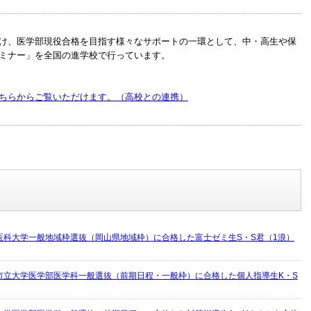
け、医学部現役合格を目指す様々なサポートの一環として、中・高生や保
ミナー」を全国の進学校で行っています。
ちらからご覧いただけます。（高校との連携）
医科大学一般地域枠選抜（岡山県地域枠）に合格した富士ゼミ生S・S君（1浪）
市立大学医学部医学科一般選抜（前期日程・一般枠）に合格した個人指導生K・S