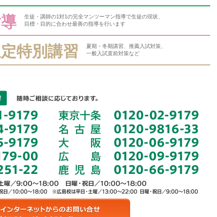
指導
生徒・講師の1対1の完全マンツーマン指導で生徒の現状、
目標・目的に合わせ最善の指導を行います
限定特別講習
夏期・冬期講習、推薦入試対策、
一般入試直前対策など