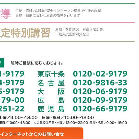
指導
生徒・講師の1対1の完全マンツーマン指導で生徒の現状、
目標・目的に合わせ最善の指導を行います
限定特別講習
夏期・冬期講習、推薦入試対策、
一般入試直前対策など