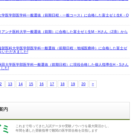
大学医学部医学科一般選抜（前期日程・一般コース）に合格した富士ゼミ生K・O
リアンナ医科大学一般選抜（前期）に合格した富士ゼミ生M・Hさん（2浪）から
滋賀医科大学医学部医学科一般選抜（前期日程・地域医療枠）に合格した富士ゼ
をいただきました!
秋田大学医学部医学科一般選抜（前期日程）に現役合格した個人指導生H・Sさん
した!
2
13
14
15
16
17
18
19
20
>
ゼミ
これまで培ってきた入試データや受験ノウハウを最大限活かし、
年間を通した受験指導で難関の医学部合格を目指します