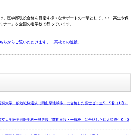
け、医学部現役合格を目指す様々なサポートの一環として、中・高生や保
ミナー」を全国の進学校で行っています。
ちらからご覧いただけます。（高校との連携）
医科大学一般地域枠選抜（岡山県地域枠）に合格した富士ゼミ生S・S君（1浪）
市立大学医学部医学科一般選抜（前期日程・一般枠）に合格した個人指導生K・S