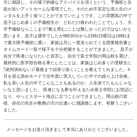
方に相談し、その場で的確なアドバイスを頂くという、予備校と生
徒が近いアットホームな環境でした。そのため不安定な浪人生のメ
ンタルを上手く保つことができていたようです。この雰囲気の中で
息子はじめ多くの予備校生が、どれだけ救われたことでしょう。大
手予備校ならここまで｢教え育む｣ことは難しかったのではないかと
思います。息子は通学でしたが8時30分から22時(日曜日は18時)ま
で最大限予備校に通い、家族は月に一度送られてくる授業報告書と
タイムカード一覧で様子を十分把握することができました。 息子が
自分で医者になりたいと宣言し、自分で富士学院の岡山校を選び、
最終的に医学部合格を果たしたことは、家族はじめ多くの受験生に
｢絶対諦めない｣｢最後まで頑張り抜く｣ことを教えてくれました。4
月を迎え諦めモードで次年度に突入していた中での繰り上げ合格。
私も長い人生の中でこんなこともあるのか、人生捨てたもんじゃな
いなと思いました。 医者になる夢を叶えるため富士学院にお世話に
なり、やっとスタート地点に立つことができました。岡山校の皆
様、担任の先生や教務の方の出逢いに感謝致します。有難うござい
ました。
メッセージをお送り頂きまして本当にありがとうございました。