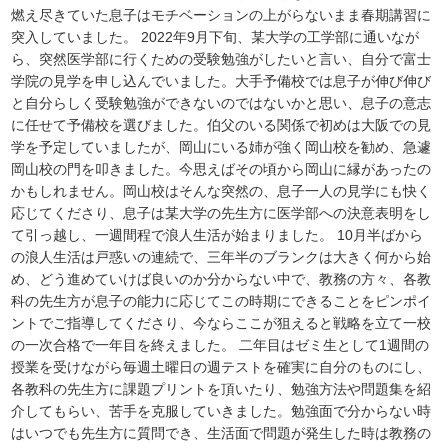
燃え尽きていた息子はモチベーションの上がらないまま春期講習に
突入していました。 2022年9月下旬、某大学の工学部に通いなが
ら、突然医学部に行くための受験勉強がしたいと言い、自分で富士
学院の見学を申し込んでいました。大手予備校では息子が伸び伸び
と自分らしく受験勉強ができないのではないかと思い、息子の意志
に任せて予備校を選びました。伯父のいる関係で初めは大阪での見
学を予定していましたが、岡山にいる姉が強く岡山校を勧め、急遽
岡山校の門を叩きました。今思えばその頃から岡山に縁があったの
かもしれません。岡山校はそんな突然の、息子一人の見学にも快く
応じてくださり、息子は某大学の先生方に医学部への決意表明をし
て引っ越し、一週間程で浪人生活が始まりました。 10月半ばから
の浪人生活は戸惑いの連続で、三年半のブランクは大きく何から始
め、どう進めていけば良いのか分からない中で、教務の方々、各教
科の先生方が息子の能力に応じてこの時期にできることをピンポイ
ントでご指導してくださり、今ならここが狙えると戦略を立て一校
の一次合格で一年目を終えました。 二年目はゼミ生として1週間の
授業を受けながら毎週土曜日の週テストを確実に自分のものにし、
各教科の先生方に課題プリントを頂いたり、勉強方法や問題集を紹
介してもらい、苦手を克服していきました。勉強面で分からない時
はいつでも先生方に質問でき、生活面で問題が発生した時は教務の