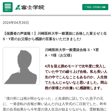
2024年04月26日
【保護者の声速報！】川崎医科大学一般選抜に合格した富士ゼミ生
S・Y君のお父様から感謝の言葉をいただきました!
川崎医科大学一般選抜合格 S・Y君
A・Y様（お父様）
4月を迎え諦めモードで次年度に突入し
ていた中での繰り上げ合格。私も長い人
生の中でこんなこともあるのか、人生捨
てたもんじゃないなと思いました。岡山
校の皆様との出逢いに感謝致します。
「僕の所には桜が咲かなかった」と自虐的に話していた息子の元
に、一発逆転の吉報が舞い込んだのは入学式の二日前でした。昨年
度の合否結果から今年度の浪人生活が始まりながらも、受験勉強に