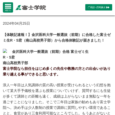
2024年04月25日
【体験記速報！】金沢医科大学一般選抜（前期）に合格した富士ゼ
ミ生R・S君（南山高校男子部）から合格体験記が届きました！
金沢医科大学一般選抜（前期）合格 富士ゼミ生
R・S君
南山高校男子部
富士学院なら担任をはじめ多くの先生や教務の方との出会いがあり
乗り越える事ができると思います。
浪人一年目は人気講師の質の高い授業が受けられるという幻想を抱
いて某大手予備校を選ぶも授業についていけず、質問するにも生徒
が多くて講師との距離も遠く、成績は上がらないまま無駄な一年を
過ごすことになりました。そこで二年目は家族の勧めもあり富士学
院へ。決め手は少人数制の授業で講師に質問しやすい環境であるこ
とと、食堂があり三食利用可能なところでした。もうあとがないと