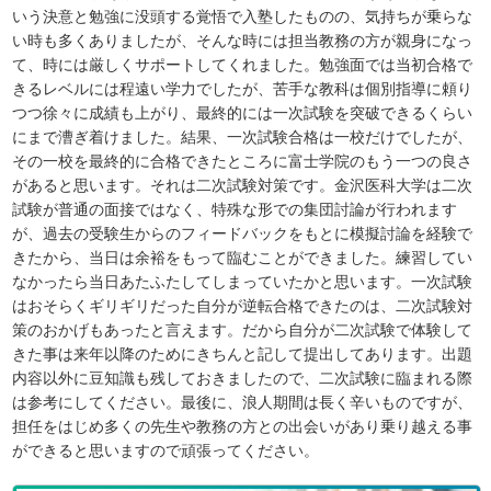
いう決意と勉強に没頭する覚悟で入塾したものの、気持ちが乗らな
い時も多くありましたが、そんな時には担当教務の方が親身になっ
て、時には厳しくサポートしてくれました。勉強面では当初合格で
きるレベルには程遠い学力でしたが、苦手な教科は個別指導に頼り
つつ徐々に成績も上がり、最終的には一次試験を突破できるくらい
にまで漕ぎ着けました。結果、一次試験合格は一校だけでしたが、
その一校を最終的に合格できたところに富士学院のもう一つの良さ
があると思います。それは二次試験対策です。金沢医科大学は二次
試験が普通の面接ではなく、特殊な形での集団討論が行われます
が、過去の受験生からのフィードバックをもとに模擬討論を経験で
きたから、当日は余裕をもって臨むことができました。練習してい
なかったら当日あたふたしてしまっていたかと思います。一次試験
はおそらくギリギリだった自分が逆転合格できたのは、二次試験対
策のおかげもあったと言えます。だから自分が二次試験で体験して
きた事は来年以降のためにきちんと記して提出してあります。出題
内容以外に豆知識も残しておきましたので、二次試験に臨まれる際
は参考にしてください。最後に、浪人期間は長く辛いものですが、
担任をはじめ多くの先生や教務の方との出会いがあり乗り越える事
ができると思いますので頑張ってください。