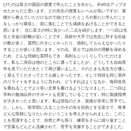
びたのは富士の国語の授業で学んだことを生かし、約40点アップさ
せたからだと思います。どの先生の授業もレベルが高いですが、基
礎から教えていただけるので抜けていたところや新たに学んだこと
をしっかり吸収し、前に進むことでも成績をあげることができると
思います。 次に富士の特に良かった二点を紹介します。一つ目は先
生と生徒の距離が近いことです。高校や大手では先生に対する生徒
の数が多く、質問に行きにくかったり、添削してもらえなかったり
することが多いと思います。その点、富士では自分の理解を深める
ため、どんな些細な質問もでき、添削もじっくりしていただけま
す。私も二浪目は他のところに通ってましたが、どうしても自由英
作を見ていただきたくて再び通いました。そのときも先生方が優し
く迎えてくださってとても嬉しかったです。そして何回も同じ英作
のリライトをするように言われ、どうすればよくなるか、毎回改良
を重ねることでより良い文章を書けるようになりました。二つ目は
学科の勉強以外のサポートも充実していることです。特に面接指導
が大きかったと思います。私は現役のとき、面接が非常に苦手でし
た。しかし、医学部に入ることのその先を目的とする富士で、将来
どんな医師になりたいかということを考えさせられました。このこ
とを意識することで、自然と声も張り、練習をさらに繰り返すこと
で言葉もどんどん洗練されて、苦手を克服することができました。