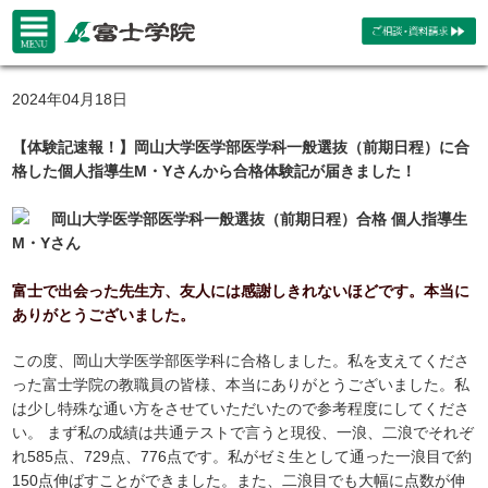
2024年04月18日
【体験記速報！】岡山大学医学部医学科一般選抜（前期日程）に合
格した個人指導生M・Yさんから合格体験記が届きました！
岡山大学医学部医学科一般選抜（前期日程）合格 個人指導生
M・Yさん
富士で出会った先生方、友人には感謝しきれないほどです。本当に
ありがとうございました。
この度、岡山大学医学部医学科に合格しました。私を支えてくださ
った富士学院の教職員の皆様、本当にありがとうございました。私
は少し特殊な通い方をさせていただいたので参考程度にしてくださ
い。 まず私の成績は共通テストで言うと現役、一浪、二浪でそれぞ
れ585点、729点、776点です。私がゼミ生として通った一浪目で約
150点伸ばすことができました。また、二浪目でも大幅に点数が伸