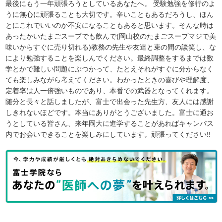
最後にもう一年頑張ろうとしているあなたへ。 受験勉強を修行のよ
うに無心に頑張ることも大切です。辛いこともあるだろうし、ほん
とにこれでいいのか不安になることもあると思います。そんな時は
あったかいたまごスープでも飲んで(岡山校のたまごスープマジで美
味いからすぐに売り切れる)教務の先生や友達と束の間の談笑し、な
により勉強することを楽しんでください。最終調整をするまでは数
学とかで難しい問題にぶつかって、たとえそれがすぐに分からなく
ても楽しみながら考えてください。わかったときの喜びや理解度、
定着率は人一倍強いものであり、本番での武器となってくれます。
随分と長々と話しましたが、富士で出会った先生方、友人には感謝
しきれないほどです。本当にありがとうございました。富士に通お
うとしている皆さん、来年岡大に進学することがあればキャンパス
内でお会いできることを楽しみにしています。頑張ってください!!