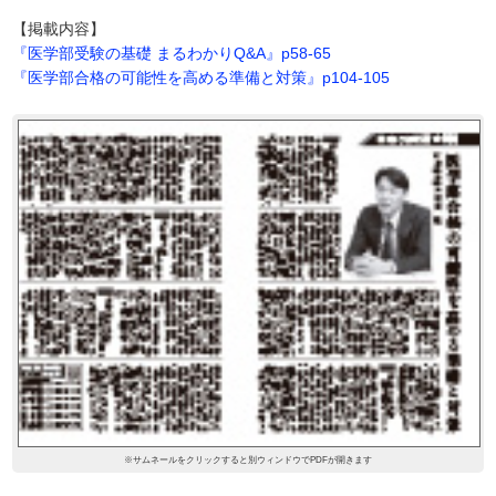
【掲載内容】
『医学部受験の基礎 まるわかりQ&A』p58-65
『医学部合格の可能性を高める準備と対策』p104-105
※サムネールをクリックすると別ウィンドウでPDFが開きます