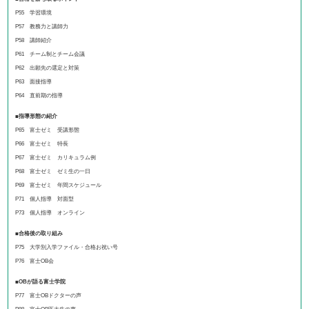
P55 学習環境
P57 教務力と講師力
P58 講師紹介
P61 チーム制とチーム会議
P62 出願先の選定と対策
P63 面接指導
P64 直前期の指導
■指導形態の紹介
P65 富士ゼミ 受講形態
P66 富士ゼミ 特長
P67 富士ゼミ カリキュラム例
P68 富士ゼミ ゼミ生の一日
P69 富士ゼミ 年間スケジュール
P71 個人指導 対面型
P73 個人指導 オンライン
■合格後の取り組み
P75 大学別入学ファイル・合格お祝い号
P76 富士OB会
■OBが語る富士学院
P77 富士OBドクターの声