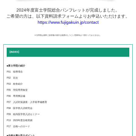
2024年度富士学院総合パンフレットが完成しました。
ご希望の方は、以下資料請求フォームよりお申込いただけます。
https://www.fujigakuin.jp/contact
※当学院は資料ご請求後の強引な勧誘やしつこい営業等は一切行っておりません。
【INDEX】
■富士学院の紹介
P01 指導理念
P02 目次
P03 校舎紹介
P05 学院専用食堂
P06 専用寮設備
P07 入試対策講座・入学前準備教育
P08 医学部入試研究会
P09 校内医学部入試セミナー
P13 2023年度合格実績
P17 合格へのロード
■合格を勝ち取るポイント