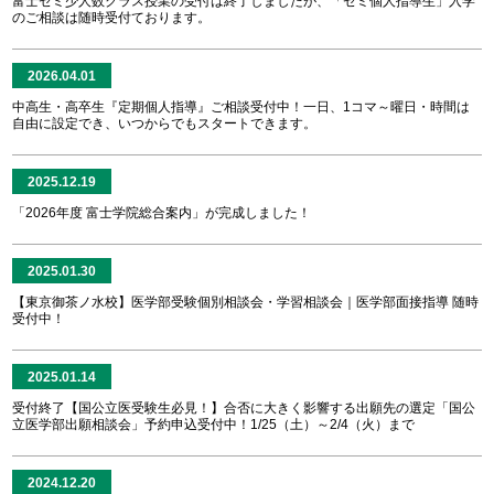
富士ゼミ少人数クラス授業の受付は終了しましたが、「ゼミ個人指導生」入学
のご相談は随時受付ております。
2026.04.01
中高生・高卒生『定期個人指導』ご相談受付中！一日、1コマ～曜日・時間は
自由に設定でき、いつからでもスタートできます。
2025.12.19
「2026年度 富士学院総合案内」が完成しました！
2025.01.30
【東京御茶ノ水校】医学部受験個別相談会・学習相談会｜医学部面接指導 随時
受付中！
2025.01.14
受付終了【国公立医受験生必見！】合否に大きく影響する出願先の選定「国公
立医学部出願相談会」予約申込受付中！1/25（土）～2/4（火）まで
2024.12.20