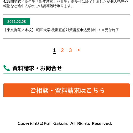
4/18開講式／高卒生『新年度富士ゼミ生』※受付は終了しましたが個人指導や
転塾など途中入学のご相談等随時承ります。
2021.02.08
【東京御茶ノ水校】 昭和大学 後期直前対策講座申込受付中！※受付終了
1
2
3
>