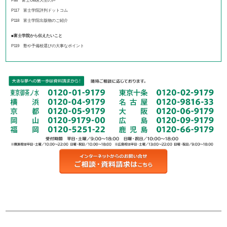
P88 富士OB医大生の声
P117 富士学院評判ドットコム
P118 富士学院出版物のご紹介
■富士学院から伝えたいこと
P119 塾や予備校選びの大事なポイント