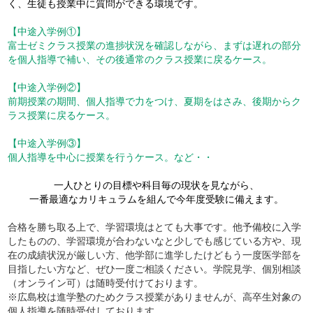
く、生徒も授業中に質問ができる環境です。
【中途入学例①】
富士ゼミクラス授業の進捗状況を確認しながら、まずは遅れの部分
を個人指導で補い、その後通常のクラス授業に戻るケース。
【中途入学例②】
前期授業の期間、個人指導で力をつけ、夏期をはさみ、後期からク
ラス授業に戻るケース。
【中途入学例③】
個人指導を中心に授業を行うケース。など・・
一人ひとりの目標や科目毎の現状を見ながら、
一番最適なカリキュラムを組んで今年度受験に備えます。
合格を勝ち取る上で、学習環境はとても大事です。他予備校に入学
したものの、学習環境が合わないなと少しでも感じている方や、現
在の成績状況が厳しい方、他学部に進学したけどもう一度医学部を
目指したい方など、ぜひ一度ご相談ください。学院見学、個別相談
（オンライン可）は随時受付けております。
※広島校は進学塾のためクラス授業がありませんが、高卒生対象の
個人指導を随時受付しております。