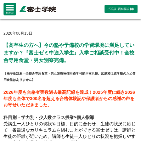
2026年06月15日
【高卒生の方へ】今の塾や予備校の学習環境に満足してい
ますか？『富士ゼミ中途入学生』入学ご相談受付中！全校
舎専用食堂・男女別寮完備。
【高卒生対象・全校舎専用食堂・男女別寮完備※通学可能※横浜校、広島校は進学塾のため専
用食堂はありません】
2026年度も合格者実数過去最高記録を達成！2025年度に続き2026
年度も全体で300名を超える合格体験記や保護者からの感謝の声を
お寄せいただきました。
科目別・学力別・少人数クラス授業×個人指導
受講生一人ひとりの現状や目標、目的に合わせ、生徒の状況に応じ
て一番最適なカリキュラムを組むことができる富士ゼミは、講師と
生徒の距離が近いため、講師も生徒一人ひとりの状況を把握しやす