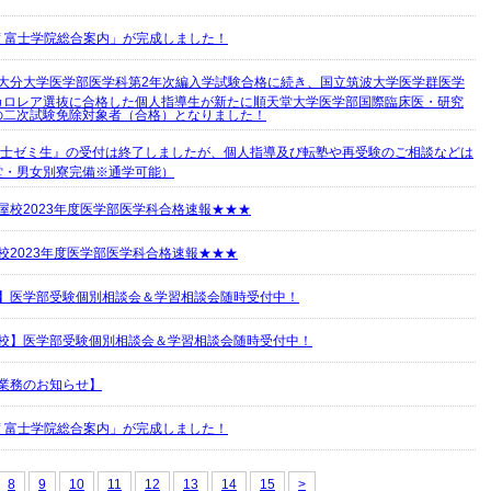
年度 富士学院総合案内」が完成しました！
国立大分大学医学部医学科第2年次編入学試験合格に続き、国立筑波大学医学群医学
カロレア選抜に合格した個人指導生が新たに順天堂大学医学部国際臨床医・研究
の二次試験免除対象者（合格）となりました！
富士ゼミ生』の受付は終了しましたが、個人指導及び転塾や再受験のご相談などは
堂・男女別寮完備※通学可能）
屋校2023年度医学部医学科合格速報★★★
校2023年度医学部医学科合格速報★★★
】医学部受験個別相談会＆学習相談会随時受付中！
校】医学部受験個別相談会＆学習相談会随時受付中！
業務のお知らせ】
年度 富士学院総合案内」が完成しました！
8
9
10
11
12
13
14
15
>