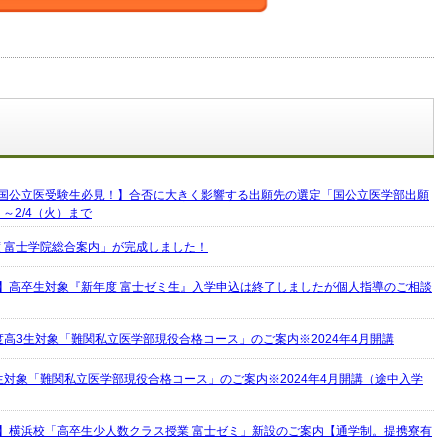
国公立医受験生必見！】合否に大きく影響する出願先の選定「国公立医学部出願
～2/4（火）まで
年度 富士学院総合案内」が完成しました！
】高卒生対象『新年度 富士ゼミ生』入学申込は終了しましたが個人指導のご相談
度高3生対象「難関私立医学部現役合格コース」のご案内※2024年4月開講
生対象「難関私立医学部現役合格コース」のご案内※2024年4月開講（途中入学
】横浜校「高卒生少人数クラス授業 富士ゼミ」新設のご案内【通学制。提携寮有