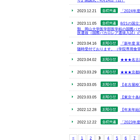
り】開講式：4月14日（日）
2023.12.21
「2024
2023.11.05
8/21の
類、岡山大学医学部医学科の国際バ
医選抜（国際バカロレア選抜入試）
2023.04.16
『新年度 
随時受付ております。（学院専用食
2023.04.02
★★★名古
2023.03.29
★★★京都
2023.03.05
【名古屋校
2023.03.05
【東京十条
2022.12.28
【年末年始
2022.12.22
「2023
<
1
2
3
4
5
6
7