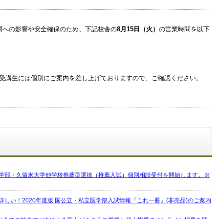
関への影響や安全確保のため、下記校舎の
8月15日（火）
の営業時間を以下
受講生には個別にご案内を差し上げておりますので、ご確認ください。
。
学部・久留米大学他学校推薦型選抜（推薦入試）個別相談受付を開始します。※
詳しい！2020年度版 国公立・私立医学部入試情報『これ一冊』(非売品)のご案内