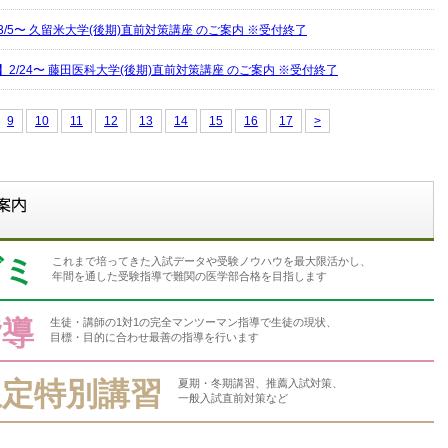
/5〜 久留米大学(後期)直前対策講座 のご案内 ※受付終了
2/24〜 藤田医科大学(後期)直前対策講座 のご案内 ※受付終了
9
10
11
12
13
14
15
16
17
>
ゼミ
これまで培ってきた入試データや受験ノウハウを最大限活かし、
年間を通した受験指導で難関の医学部合格を目指します
指導
生徒・講師の1対1の完全マンツーマン指導で生徒の現状、
目標・目的に合わせ最善の指導を行います
限定特別講習
夏期・冬期講習、推薦入試対策、
一般入試直前対策など