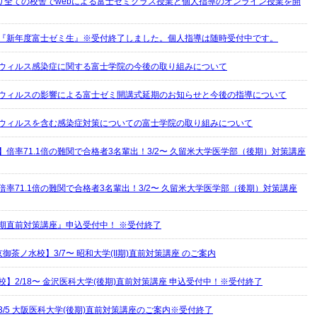
より全ての校舎でwebによる富士ゼミクラス授業と個人指導のオンライン授業を開
『新年度富士ゼミ生』※受付終了しました。個人指導は随時受付中です。
ウィルス感染症に関する富士学院の今後の取り組みについて
ウィルスの影響による富士ゼミ開講式延期のお知らせと今後の指導について
ウィルスを含む感染症対策についての富士学院の取り組みについて
】倍率71.1倍の難関で合格者3名輩出！3/2〜 久留米大学医学部（後期）対策講座
倍率71.1倍の難関で合格者3名輩出！3/2〜 久留米大学医学部（後期）対策講座
期直前対策講座』申込受付中！ ※受付終了
御茶ノ水校】3/7〜 昭和大学(II期)直前対策講座 のご案内
校】2/18〜 金沢医科大学(後期)直前対策講座 申込受付中！※受付終了
3/5 大阪医科大学(後期)直前対策講座のご案内※受付終了