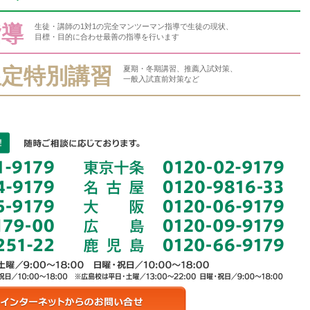
指導
生徒・講師の1対1の完全マンツーマン指導で生徒の現状、
目標・目的に合わせ最善の指導を行います
限定特別講習
夏期・冬期講習、推薦入試対策、
一般入試直前対策など