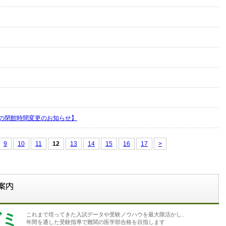
の閉館時間変更のお知らせ】
9
10
11
12
13
14
15
16
17
>
ゼミ
これまで培ってきた入試データや受験ノウハウを最大限活かし、
年間を通した受験指導で難関の医学部合格を目指します