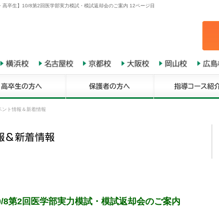
高卒生】10/8第2回医学部実力模試・模試返却会のご案内 12ページ目
ベント情報＆新着情報
0/8第2回医学部実力模試・模試返却会のご案内