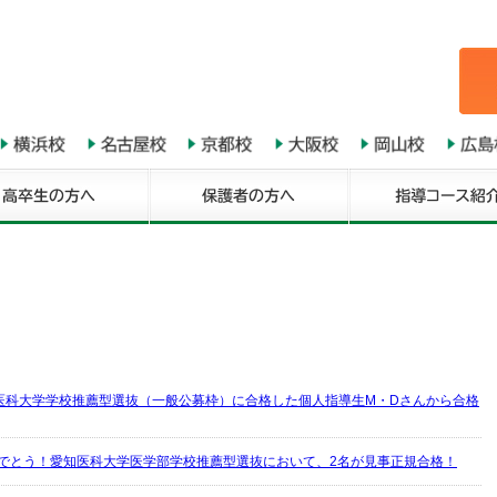
医科大学学校推薦型選抜（一般公募枠）に合格した個人指導生M・Dさんから合格
めでとう！愛知医科大学医学部学校推薦型選抜において、2名が見事正規合格！