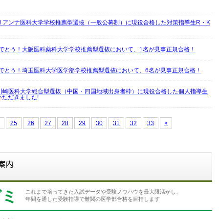
リアンナ医科大学学校推薦型選抜（一般公募制）に現役合格した対策指導生R・K
めでとう！大阪医科薬科大学学校推薦型選抜において、1名が見事正規合格！
めでとう！埼玉医科大学医学部学校推薦型選抜において、6名が見事正規合格！
川崎医科大学総合型選抜（中国・四国地域出身者枠）に現役合格した個人指導生
いただきました!
25
26
27
28
29
30
31
32
33
>
ゼミ
これまで培ってきた入試データや受験ノウハウを最大限活かし、
年間を通した受験指導で難関の医学部合格を目指します