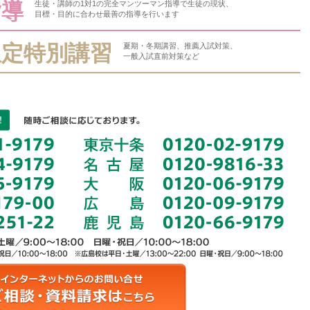
指導
生徒・講師の1対1の完全マンツーマン指導で生徒の現状、
目標・目的に合わせ最善の指導を行います
限定特別講習
夏期・冬期講習、推薦入試対策、
一般入試直前対策など